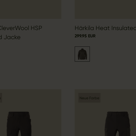
CleverWool HSP
Härkila Heat Insulate
299.95 EUR
d Jacke
e
Neue Farbe