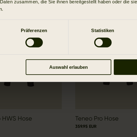
 Daten zusammen, die Sie ihnen bereitgestellt haben oder die s
Neu
n.
Präferenzen
Statistiken
Auswahl erlauben
ro HWS Hose
Teneo Pro Hose
359.95 EUR