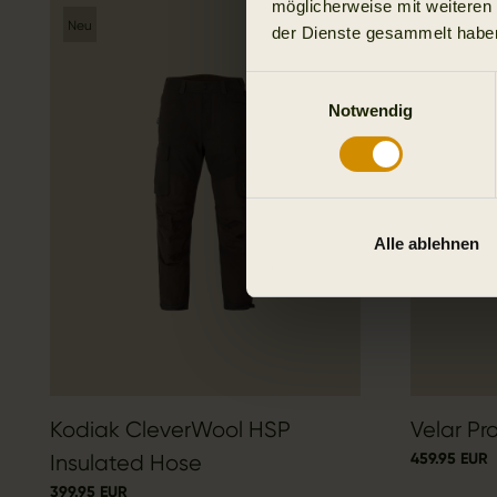
möglicherweise mit weiteren
Neu
Neu
der Dienste gesammelt habe
Einwilligungsauswahl
Notwendig
Alle ablehnen
Kodiak CleverWool HSP
Velar P
459.95 EUR
Insulated Hose
399.95 EUR