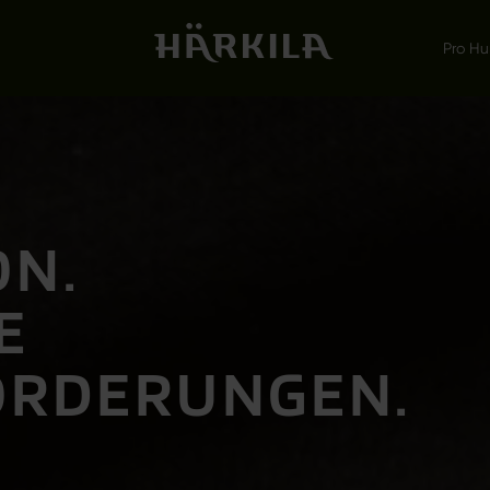
Pro Hu
ON.
E
ORDERUNGEN.