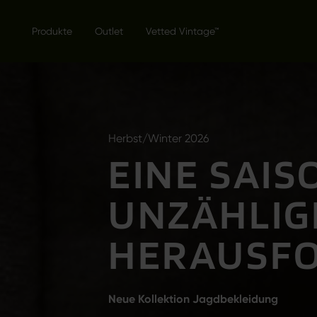
Produkte
Outlet
Vetted Vintage™
Herbst/Winter 2026
EINE SAIS
UNZÄHLIG
HERAUSF
Neue Kollektion Jagdbekleidung