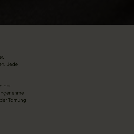
r.
en. Jede
n der
, angenehme
oder Tarnung