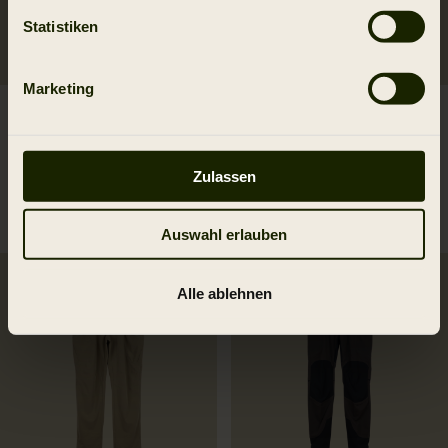
Statistiken
Marketing
VETTED VINTAGE™
VETTED VINTAGE™
Jockfall Hose
Asmund Reinforced Hose
186.00 EUR
110.00 EUR
Zulassen
339.00 EUR
199.95 EUR
89.95 EUR sparen
153.00 EUR sparen
Str.
50
Str.
48
Auswahl erlauben
2ND HAND
2ND HAND
Alle ablehnen