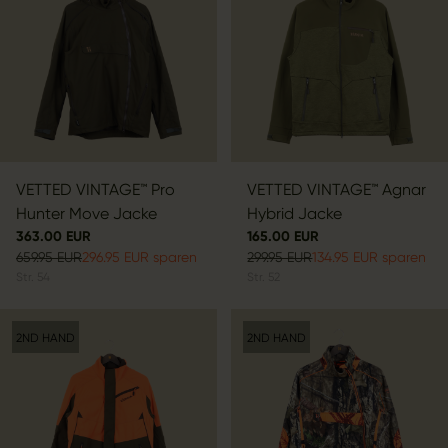
VETTED VINTAGE™ Pro
VETTED VINTAGE™ Agnar
Hunter Move Jacke
Hybrid Jacke
363.00 EUR
165.00 EUR
659.95 EUR
296.95 EUR sparen
299.95 EUR
134.95 EUR sparen
Str.
54
Str.
52
2ND HAND
2ND HAND