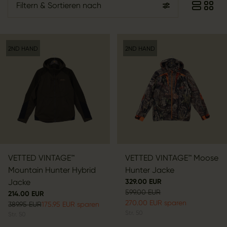
Filtern
& Sortieren nach
2ND HAND
2ND HAND
VETTED VINTAGE™
VETTED VINTAGE™ Moose
Mountain Hunter Hybrid
Hunter Jacke
Jacke
329.00 EUR
599.00 EUR
214.00 EUR
270.00 EUR sparen
389.95 EUR
175.95 EUR sparen
Str.
50
Str.
50