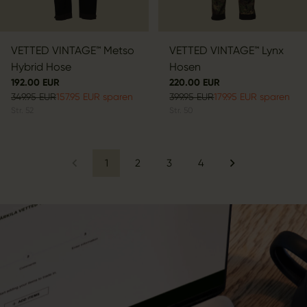
VETTED VINTAGE™ Metso
VETTED VINTAGE™ Lynx
Hybrid Hose
Hosen
192.00 EUR
220.00 EUR
349.95 EUR
157.95 EUR sparen
399.95 EUR
179.95 EUR sparen
Str.
52
Str.
50
1
2
3
4