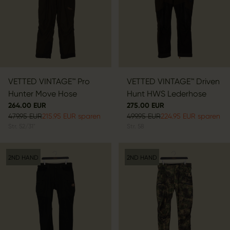
VETTED VINTAGE™ Pro
VETTED VINTAGE™ Driven
Hunter Move Hose
Hunt HWS Lederhose
264.00 EUR
275.00 EUR
479.95 EUR
215.95 EUR sparen
499.95 EUR
224.95 EUR sparen
Str.
52/31"
Str.
58
2ND HAND
2ND HAND