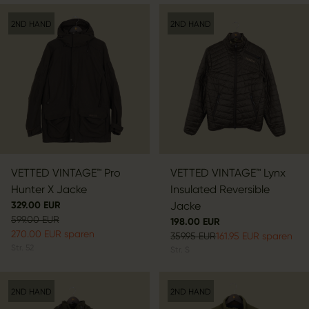
2ND HAND
2ND HAND
VETTED VINTAGE™ Pro
VETTED VINTAGE™ Lynx
Hunter X Jacke
Insulated Reversible
329.00 EUR
Jacke
599.00 EUR
198.00 EUR
270.00 EUR sparen
359.95 EUR
161.95 EUR sparen
Str.
52
Str.
S
2ND HAND
2ND HAND