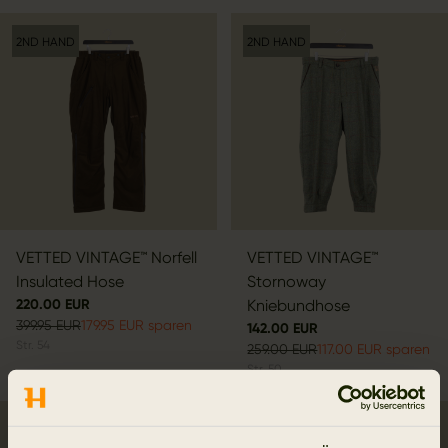
2ND HAND
2ND HAND
VETTED VINTAGE™ Norfell
VETTED VINTAGE™
Insulated Hose
Stornoway
220.00 EUR
Kniebundhose
399.95 EUR
179.95 EUR sparen
142.00 EUR
Str.
54
259.00 EUR
117.00 EUR sparen
Str.
50
2ND HAND
2ND HAND