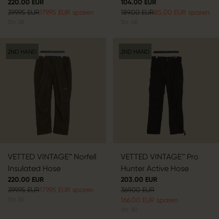
220.00 EUR
104.00 EUR
399.95 EUR
179.95 EUR sparen
189.00 EUR
85.00 EUR sparen
Str.
58
Str.
46
2ND HAND
2ND HAND
VETTED VINTAGE™ Norfell
VETTED VINTAGE™ Pro
Insulated Hose
Hunter Active Hose
220.00 EUR
203.00 EUR
399.95 EUR
179.95 EUR sparen
369.00 EUR
Str.
56
166.00 EUR sparen
Str.
50