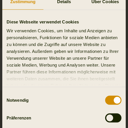
Zustimmung
Details
Über Cookies
Diese Webseite verwendet Cookies
Wir verwenden Cookies, um Inhalte und Anzeigen zu
personalisieren, Funktionen für soziale Medien anbieten
zu können und die Zugriffe auf unsere Website zu
analysieren. Außerdem geben wir Informationen zu Ihrer
VETTED VINTAGE™
VETTED VINTAGE™
Verwendung unserer Website an unsere Partner für
Asmund Verstärkte Hose
Asmund Verstärkte Hose
soziale Medien, Werbung und Analysen weiter. Unsere
110.00 EUR
110.00 EUR
Partner führen diese Informationen möglicherweise mit
199.95 EUR
89.95 EUR sparen
199.95 EUR
89.95 EUR sparen
weiteren Daten zusammen, die Sie ihnen bereitgestellt
Str.
56
Str.
48
haben oder die sie im Rahmen Ihrer Nutzung der Dienste
gesammelt haben.
Einwilligungsauswahl
2ND HAND
2ND HAND
Notwendig
Präferenzen