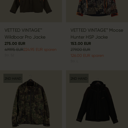
VETTED VINTAGE™
VETTED VINTAGE™ Moose
Wildboar Pro Jacke
Hunter HSP Jacke
275.00 EUR
153.00 EUR
499.95 EUR
224.95 EUR sparen
279.00 EUR
Str.
52
126.00 EUR sparen
Str.
L
2ND HAND
2ND HAND