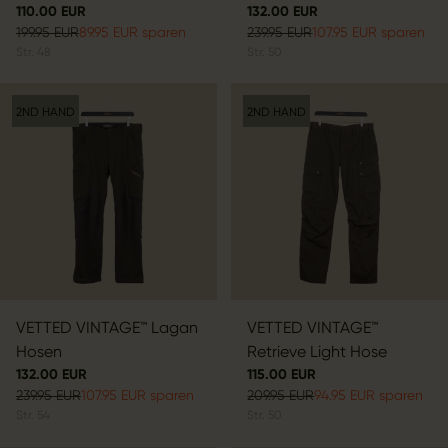
110.00 EUR
132.00 EUR
199.95 EUR
89.95 EUR sparen
239.95 EUR
107.95 EUR sparen
Str.
48
Str.
50
2ND HAND
2ND HAND
VETTED VINTAGE™ Lagan
VETTED VINTAGE™
Hosen
Retrieve Light Hose
132.00 EUR
115.00 EUR
239.95 EUR
107.95 EUR sparen
209.95 EUR
94.95 EUR sparen
Str.
54
Str.
50