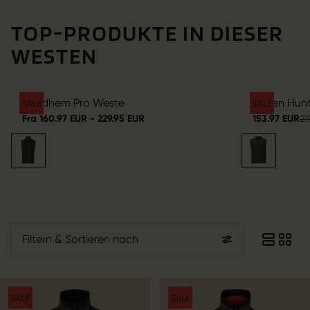
TOP-PRODUKTE IN DIESER
WESTEN
Sandhem Pro Weste
Driven Hun
SALE
SALE
Fra 160.97 EUR - 229.95 EUR
153.97 EUR
21
Filtern
& Sortieren nach
SALE
SALE