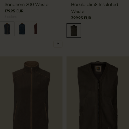
Sandhem 200 Weste
Härkila clim8 Insulated
179.95 EUR
Weste
6
colors
399.95 EUR