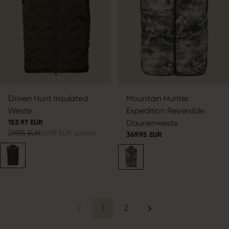
Driven Hunt Insulated
Mountain Hunter
Weste
Expedition Reversible
153.97 EUR
Daunenweste
219.95 EUR
65.98 EUR sparen
369.95 EUR
1
2