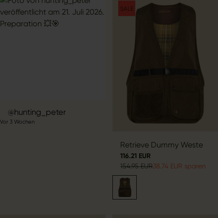
SALE
Beitrag
hunting_peter
Vor 3 Wochen
veröffentlicht
von
Retrieve Dummy Weste
116.21 EUR
154.95 EUR
38.74 EUR sparen