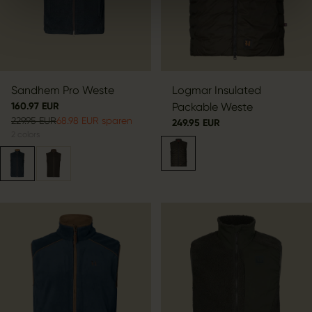
Sandhem Pro Weste
Logmar Insulated
160.97 EUR
Packable Weste
229.95 EUR
68.98 EUR sparen
249.95 EUR
2
colors