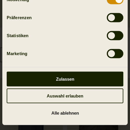
Präferenzen
Härkila clim8 Base Weste
Wildboar Pro Blaze
Statistiken
349.95 EUR
waistcoat
199.95 EUR
Marketing
Zulassen
SALE
Auswahl erlauben
Alle ablehnen