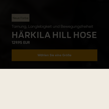
Neue Farbe
Tarnung, Langlebigkeit und Bewegungsfreiheit
HÄRKILA HILL HOSE
129.95 EUR
Wählen Sie eine Größe
In den Warenkorb