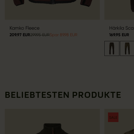
Kamko Fleece
Härkila Sc
209.97 EUR
299.95 EUR
Spar 89.98 EUR
169.95 EUR
BELIEBTESTEN PRODUKTE
SALE