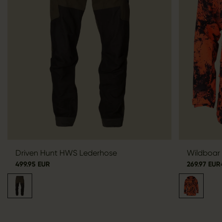
Driven Hunt HWS Lederhose
Wildboar
499.95 EUR
269.97 EUR