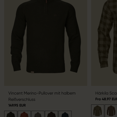
Vincent Merino-Pullover mit halbem
Härkila Sc
Reißverschluss
Fra 48.97 EU
149.95 EUR