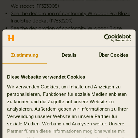
Waistcoat (111323005)
See the declaration of conformity Wildboar Pro Blaze
Insulated Jacket (117633209)
See the declaration of conformity Wildboar Blaze
Fleece Jacket (117943209)
Personal Protective Equipment (PPE) for Wild boar
Zustimmung
Details
Über Cookies
hunting
The following trousers are certified and approved as
protective Personal Protective Equipment (PPE) for wild
Diese Webseite verwendet Cookies
boar hunting
by the German agricultural and forestry
Wir verwenden Cookies, um Inhalte und Anzeigen zu
test institutes:
personalisieren, Funktionen für soziale Medien anbieten
KWF
(
Das Kuratorium für Waldarbeit und Forsttechnik
)
zu können und die Zugriffe auf unsere Website zu
and
DPLF
(
Deutsche Prüf- und Zertifizierungsstelle für
analysieren. Außerdem geben wir Informationen zu Ihrer
Land- und Forsttechnik
).
Verwendung unserer Website an unsere Partner für
soziale Medien, Werbung und Analysen weiter. Unsere
Partner führen diese Informationen möglicherweise mit
See the declaration of conformity here: