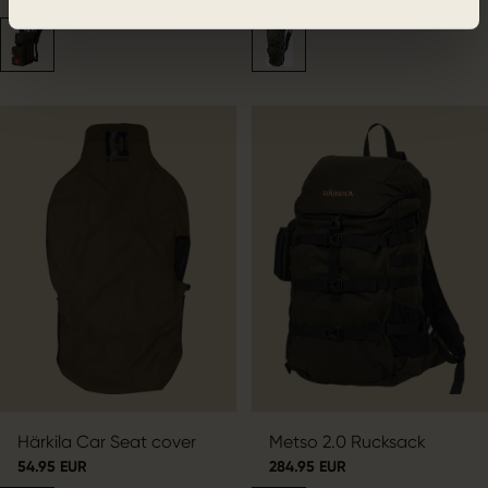
Härkila Car Seat cover
Metso 2.0 Rucksack
54.95 EUR
284.95 EUR