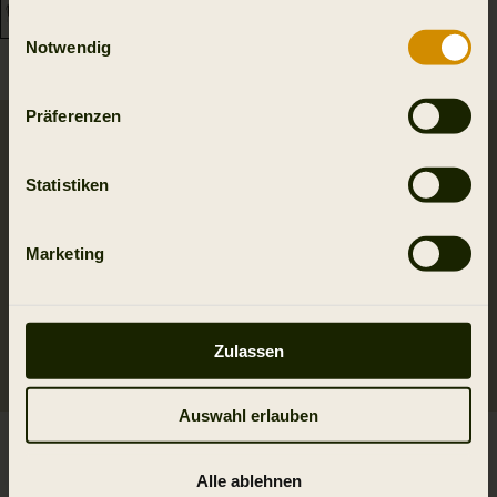
gesammelt haben.
Einwilligungsauswahl
Notwendig
Präferenzen
Statistiken
Marketing
Zulassen
Auswahl erlauben
Ragnar Erste-Hilfe
Alta Rucksack aus
Rucksack
Melton Wolle
Alle ablehnen
269.95 EUR
249.95 EUR