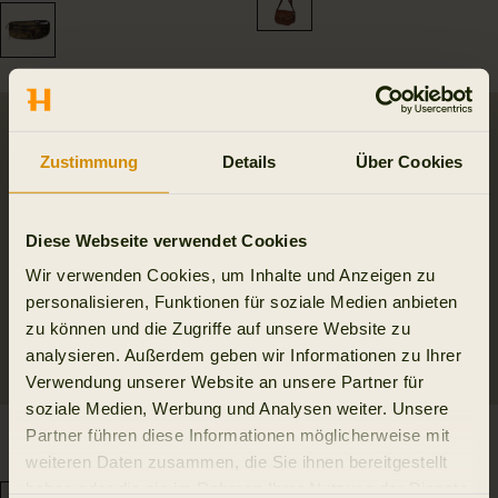
Zustimmung
Details
Über Cookies
Diese Webseite verwendet Cookies
Wir verwenden Cookies, um Inhalte und Anzeigen zu
personalisieren, Funktionen für soziale Medien anbieten
zu können und die Zugriffe auf unsere Website zu
analysieren. Außerdem geben wir Informationen zu Ihrer
Verwendung unserer Website an unsere Partner für
soziale Medien, Werbung und Analysen weiter. Unsere
Deer Stalker Hüfttasche
Härkila One Camo HSP
Partner führen diese Informationen möglicherweise mit
129.95 EUR
Schlafsack
weiteren Daten zusammen, die Sie ihnen bereitgestellt
499.95 EUR
haben oder die sie im Rahmen Ihrer Nutzung der Dienste