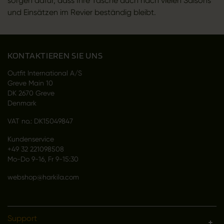
sorgen dafür, dass Ihre Tasche auch nach vielen Saisons
und Einsätzen im Revier beständig bleibt.
KONTAKTIEREN SIE UNS
Outfit International A/S
Greve Main 10
DK 2670 Greve
Denmark
VAT no.: DK15049847
Kundenservice
+49 32 221098508
Mo-Do 9-16, Fr 9-15:30
webshop@harkila.com
Support