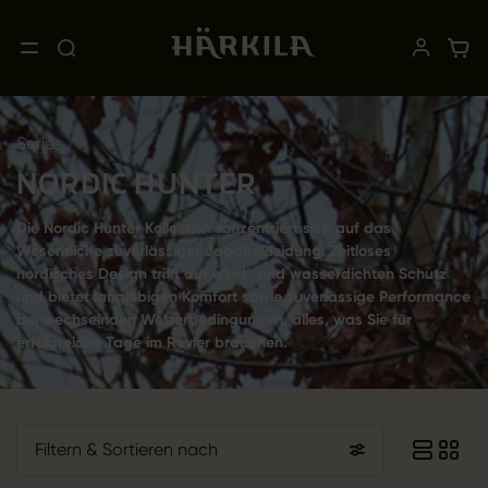
Series
NORDIC HUNTER
Die Nordic Hunter Kollektion konzentriert sich auf das
Wesentliche zuverlässiger Jagdbekleidung. Zeitloses
nordisches Design trifft auf wind- und wasserdichten Schutz
und bietet langlebigen Komfort sowie zuverlässige Performance
bei wechselnden Wetterbedingungen, alles, was Sie für
erfolgreiche Tage im Revier brauchen.
Filtern
& Sortieren nach