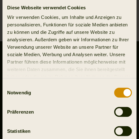
Diese Webseite verwendet Cookies
Wir verwenden Cookies, um Inhalte und Anzeigen zu
1
personalisieren, Funktionen für soziale Medien anbieten
zu können und die Zugriffe auf unsere Website zu
analysieren. Außerdem geben wir Informationen zu Ihrer
Verwendung unserer Website an unsere Partner für
KONTAKTIEREN SIE UNS
soziale Medien, Werbung und Analysen weiter. Unsere
Partner führen diese Informationen möglicherweise mit
Outfit International A/S
weiteren Daten zusammen, die Sie ihnen bereitgestellt
Greve Main 10
haben oder die sie im Rahmen Ihrer Nutzung der Dienste
DK 2670 Greve
Denmark
gesammelt haben.
Einwilligungsauswahl
Notwendig
VAT no.: DK15049847
Kundenservice
Präferenzen
+49 32 221098508
Mo-Do 9-16, Fr 9-15:30
webshop@harkila.com
Statistiken