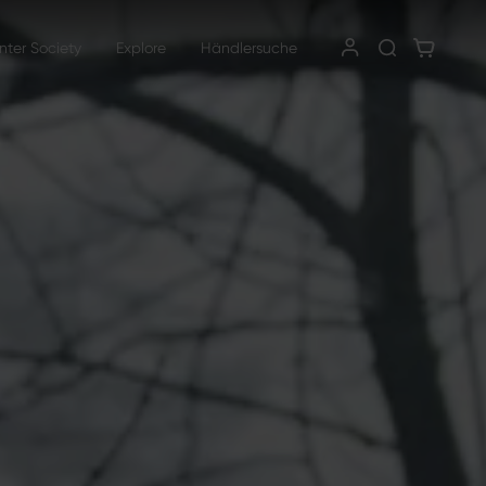
nter Society
Explore
Händlersuche