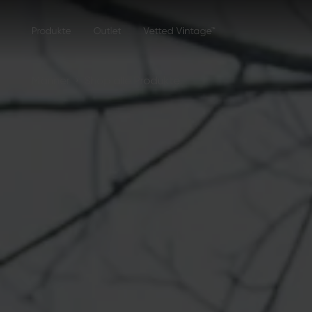
Produkte
Outlet
Vetted Vintage™
›
Männer
Shop alle Produkte