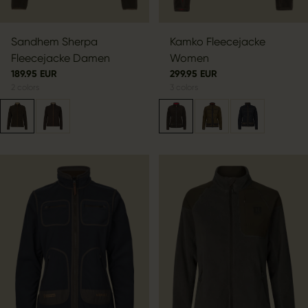
Sandhem Sherpa
Kamko Fleecejacke
Fleecejacke Damen
Women
189.95 EUR
299.95 EUR
2
colors
3
colors