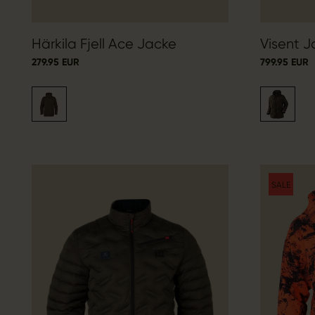
Härkila Fjell Ace Jacke
Visent J
279.95 EUR
799.95 EUR
SALE