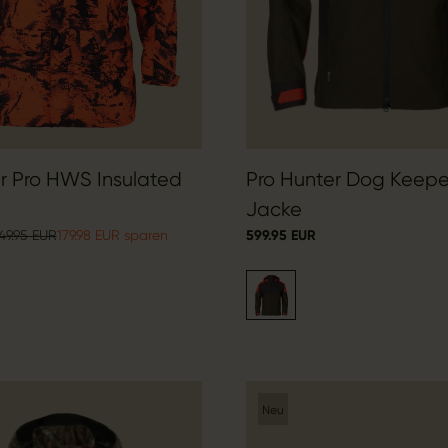
r Pro HWS Insulated
Pro Hunter Dog Keep
Jacke
49.95 EUR
179.98 EUR sparen
599.95 EUR
Neu