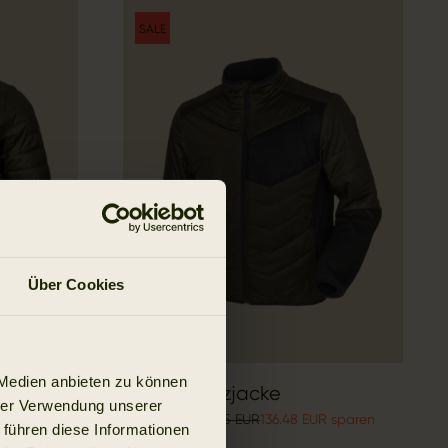
SALE
Über Cookies
 Medien anbieten zu können
ke
Härkila Heizjacke
hrer Verwendung unserer
253.47 EUR
389.95 EUR
136.48 EUR sparen
 führen diese Informationen