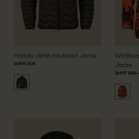
Härkila clim8 Insulated Jacke
Wildboa
469.95 EUR
Jacke
269.97 EUR
4