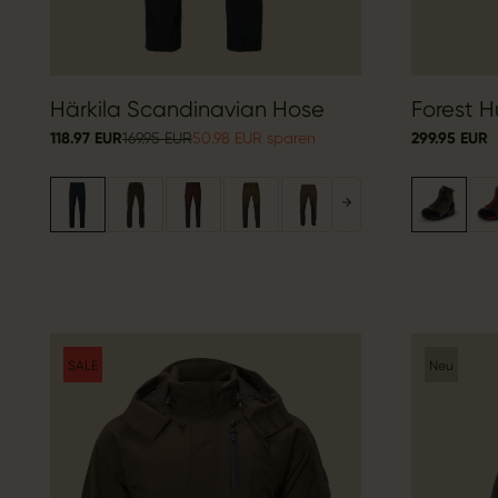
Härkila Scandinavian Hose
Forest H
118.97 EUR
169.95 EUR
50.98 EUR sparen
299.95 EUR
SALE
Neu