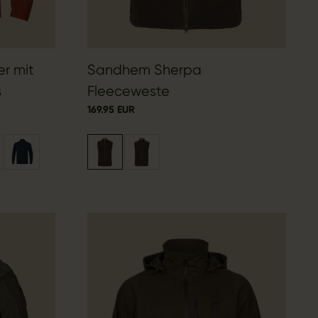
er mit
Sandhem Sherpa
s
Fleeceweste
169.95 EUR