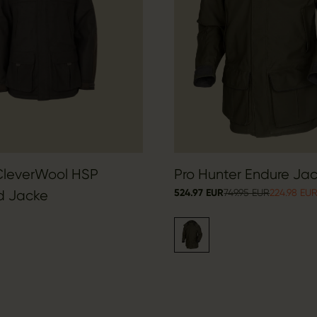
CleverWool HSP
Pro Hunter Endure Ja
524.97 EUR
749.95 EUR
224.98 EU
d Jacke