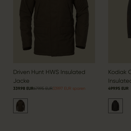
Driven Hunt HWS Insulated
Kodiak 
Jacke
Insulate
339.98 EUR
679.95 EUR
339.97 EUR sparen
499.95 EUR