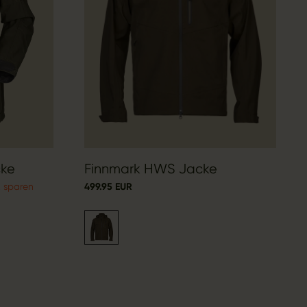
cke
Finnmark HWS Jacke
R sparen
499.95 EUR