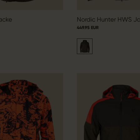
acke
Nordic Hunter HWS J
449.95 EUR