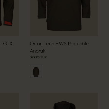
er GTX
Orton Tech HWS Packable
Anorak
379.95 EUR