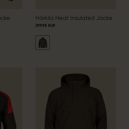
acke
Härkila Heat Insulated Jacke
299.95 EUR