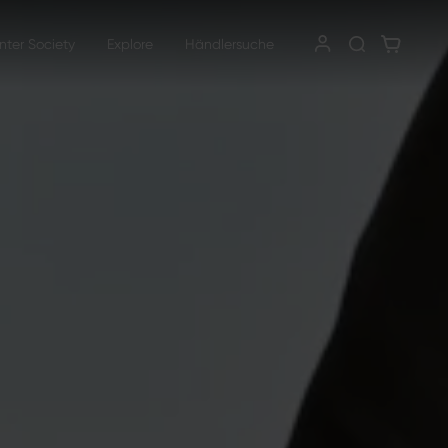
nter Society
Explore
Händlersuche