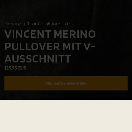
Eleganz trifft auf Funktionalität
VINCENT MERINO
PULLOVER MIT V-
AUSSCHNITT
129.95 EUR
Wählen Sie eine Größe
In den Warenkorb