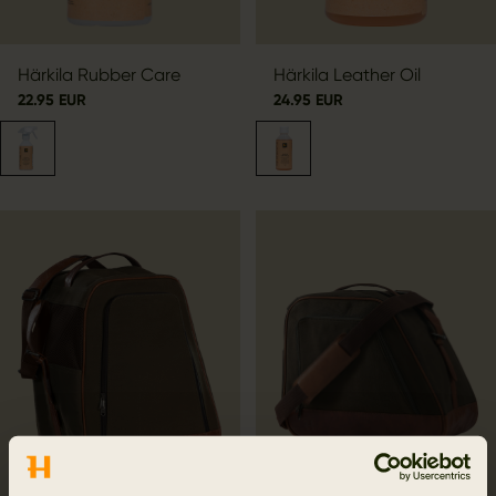
Härkila Rubber Care
Härkila Leather Oil
22.95 EUR
24.95 EUR