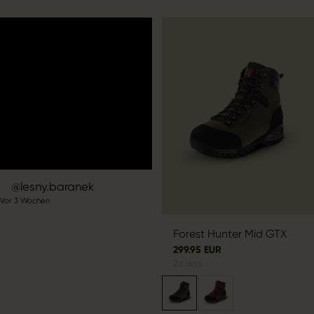
Beitrag
lesny.baranek
Vor 3 Wochen
veröffentlicht
von
Forest Hunter Mid GTX
299.95 EUR
2
colors