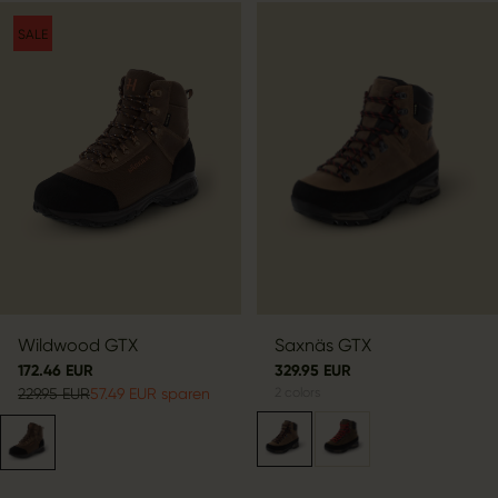
SALE
Wildwood GTX
Saxnäs GTX
172.46 EUR
329.95 EUR
229.95 EUR
57.49 EUR sparen
2
colors