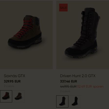
SALE
Saxnäs GTX
Driven Hunt 2.0 GTX
329.95 EUR
337.46 EUR
2
colors
449.95 EUR
112.49 EUR sparen
2
colors