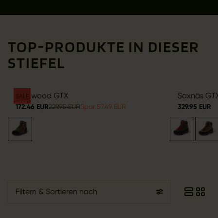
TOP-PRODUKTE IN DIESER
STIEFEL
Wildwood GTX
Saxnäs GT
SALE
172.46 EUR
229.95 EUR
Spar 57.49 EUR
329.95 EUR
Filtern
& Sortieren nach