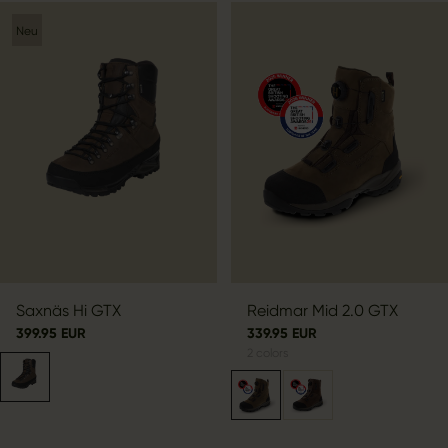
Neu
Saxnäs Hi GTX
Reidmar Mid 2.0 GTX
399.95 EUR
339.95 EUR
2
colors