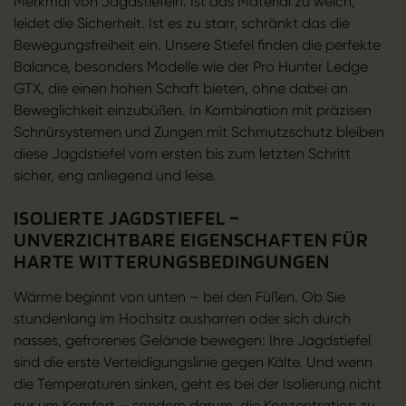
Merkmal von Jagdstiefeln. Ist das Material zu weich,
leidet die Sicherheit. Ist es zu starr, schränkt das die
Bewegungsfreiheit ein. Unsere Stiefel finden die perfekte
Balance, besonders Modelle wie der Pro Hunter Ledge
GTX, die einen hohen Schaft bieten, ohne dabei an
Beweglichkeit einzubüßen. In Kombination mit präzisen
Schnürsystemen und Zungen mit Schmutzschutz bleiben
diese Jagdstiefel vom ersten bis zum letzten Schritt
sicher, eng anliegend und leise.
ISOLIERTE JAGDSTIEFEL –
UNVERZICHTBARE EIGENSCHAFTEN FÜR
HARTE WITTERUNGSBEDINGUNGEN
Wärme beginnt von unten – bei den Füßen. Ob Sie
stundenlang im Hochsitz ausharren oder sich durch
nasses, gefrorenes Gelände bewegen: Ihre Jagdstiefel
sind die erste Verteidigungslinie gegen Kälte. Und wenn
die Temperaturen sinken, geht es bei der Isolierung nicht
nur um Komfort – sondern darum, die Konzentration zu