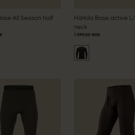
Base All Season half
Härkila Base active L
neck
OK
1 099.00 NOK