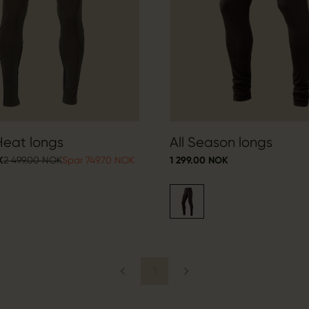
Heat longs
All Season longs
K
2 499.00 NOK
Spar 749.70 NOK
1 299.00 NOK
1