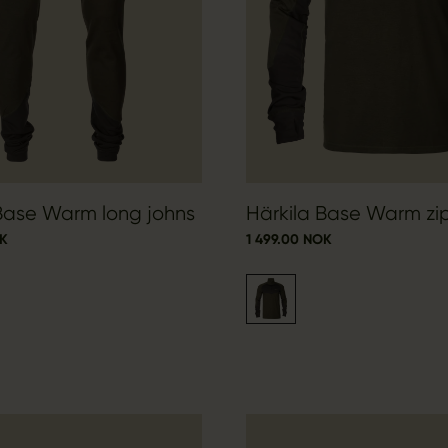
Base Warm long johns
Härkila Base Warm zi
OK
1 499.00 NOK