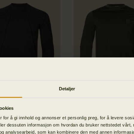
Detaljer
Aspire Base Layer-
Härkila Base All Seas
ookies
skjorte
 for å gi innhold og annonser et personlig preg, for å levere sos
OK
1 099.00 NOK
deler dessuten informasjon om hvordan du bruker nettstedet vårt,
og analysearbeid, som kan kombinere den med annen informasjon d