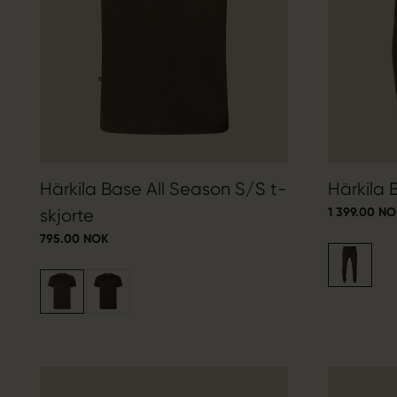
Härkila Base All Season S/S t-
Härkila 
1 399.00 N
skjorte
795.00 NOK