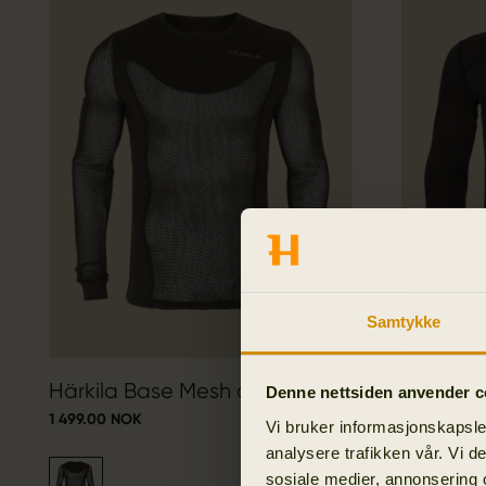
Samtykke
Härkila Base Mesh crew neck
Härkila 
Denne nettsiden anvender c
1 499.00 NOK
Sett
Vi bruker informasjonskapsler
1 899.00 N
analysere trafikken vår. Vi 
sosiale medier, annonsering 