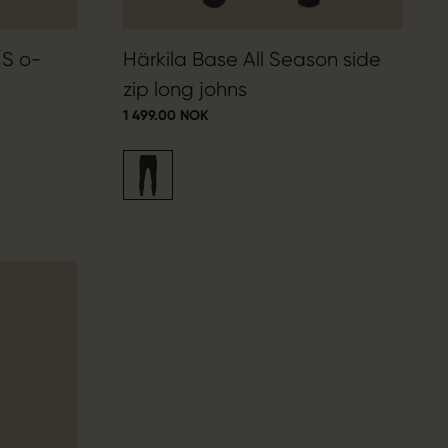
/S o-
Härkila Base All Season side
zip long johns
1 499.00 NOK