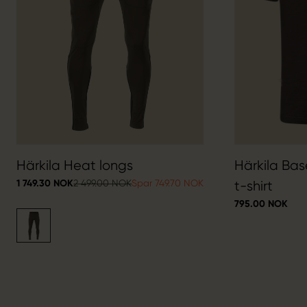
Härkila Heat longs
Härkila Bas
1 749.30 NOK
2 499.00 NOK
Spar 749.70 NOK
t-shirt
795.00 NOK