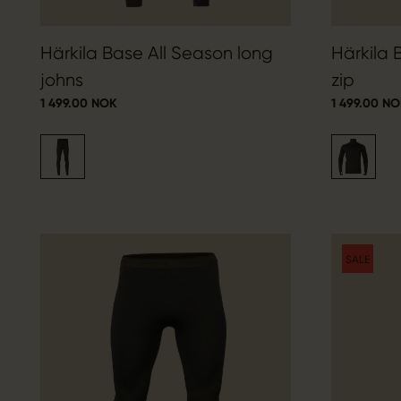
Härkila Base All Season long
Härkila 
johns
zip
1 499.00 NOK
1 499.00 N
SALE