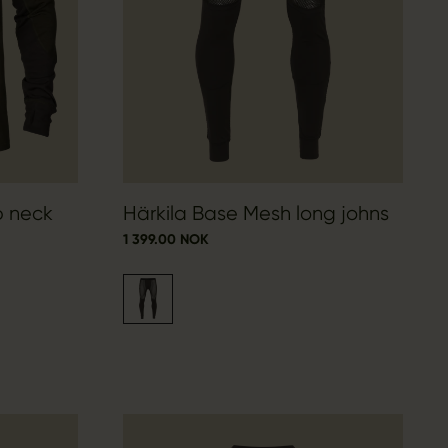
p neck
Härkila Base Mesh long johns
1 399.00 NOK