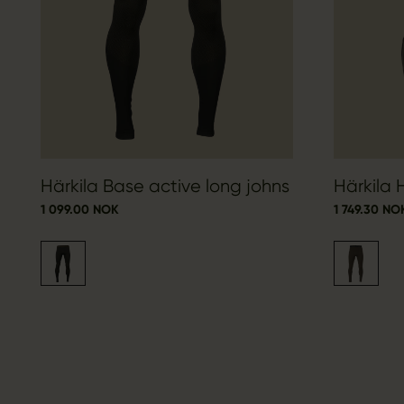
Härkila Base active long johns
Härkila 
1 099.00 NOK
1 749.30 NO