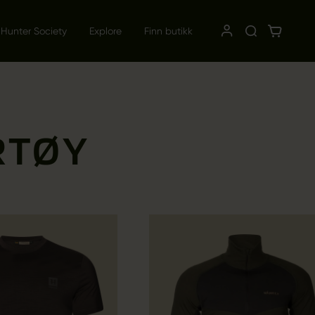
 Hunter Society
Explore
Finn butikk
RTØY