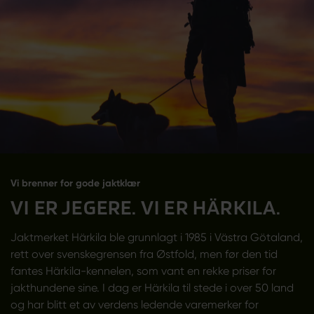
Vi brenner for gode jaktklær
VI ER JEGERE. VI ER HÄRKILA.
Jaktmerket Härkila ble grunnlagt i 1985 i Västra Götaland,
rett over svenskegrensen fra Østfold, men før den tid
fantes Härkila-kennelen, som vant en rekke priser for
jakthundene sine. I dag er Härkila til stede i over 50 land
og har blitt et av verdens ledende varemerker for