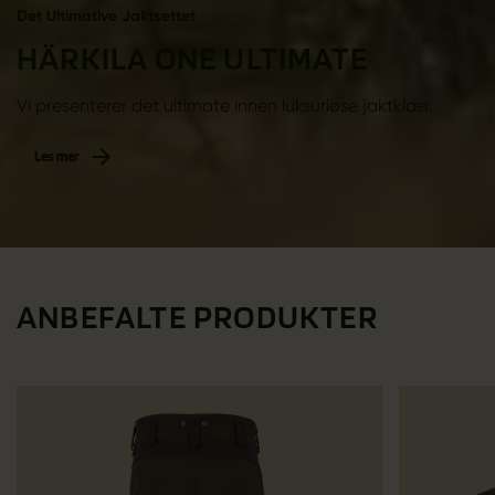
Det Ultimative Jaktsettet
HÄRKILA ONE ULTIMATE
Vi presenterer det ultimate innen luksuriøse jaktklær.
Les mer
ANBEFALTE PRODUKTER