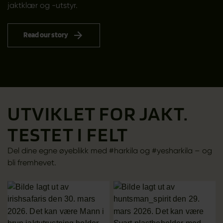
jaktklær og -utstyr.
Read our story
UTVIKLET FOR JAKT.
TESTET I FELT
Del dine egne øyeblikk med #harkila og #yesharkila – og
bli fremhevet.