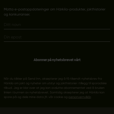
Motta e-postoppdateringer om Härkila-produkter, jakthistorier
og konkurranser.
Abonner på nyhetsbrevet vårt
Når du klikker på Send Inn, aksepterer jeg å få tilsendt nyhetsbrev fra
Härkila om jakt og nyheter om utstyr og jakthistorier i tillegg til sporadiske
tilbud. Jeg er klar over at jeg kan avslutte abonnementet ved å bruken
linken i bunnen av nyhetsbrevet. Samtidig aksepterer jeg at Härkila kan
spare på og dele mine data jfr. vår cookie og
personvernvilkår
.