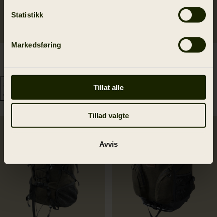
Statistikk
Markedsføring
Forest Hunter Ryggsekk
Deer Stalker Ryggsekk
2 599.00 NOK
3 199.00 NOK
Tillat alle
Tillad valgte
Avvis