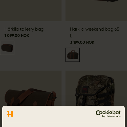
Härkila toiletry bag
Härkila weekend bag 65
1 099.00 NOK
L
3 199.00 NOK