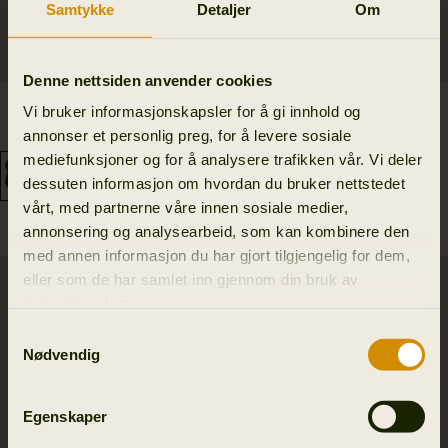
Samtykke
Detaljer
Om
Denne nettsiden anvender cookies
Retrieve viltbag
Moose Hunter 2.0 back
Vi bruker informasjonskapsler for å gi innhold og
1 299.00 NOK
pack
annonser et personlig preg, for å levere sosiale
2 699.00 NOK
mediefunksjoner og for å analysere trafikken vår. Vi deler
dessuten informasjon om hvordan du bruker nettstedet
vårt, med partnerne våre innen sosiale medier,
annonsering og analysearbeid, som kan kombinere den
med annen informasjon du har gjort tilgjengelig for dem,
eller som de har samlet inn gjennom din bruk av
tjenestene deres.
Samtykkevalg
Nødvendig
Egenskaper