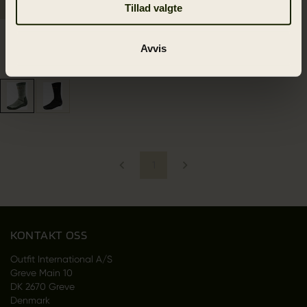
Tillad valgte
Expedition sokker
Avvis
329.00 NOK
2
colors
1
KONTAKT OSS
Outfit International A/S
Greve Main 10
DK 2670 Greve
Denmark