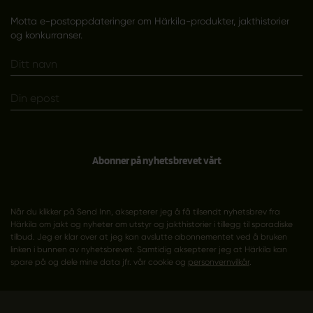
Motta e-postoppdateringer om Härkila-produkter, jakthistorier
og konkurranser.
Abonner på nyhetsbrevet vårt
Når du klikker på Send Inn, aksepterer jeg å få tilsendt nyhetsbrev fra
Härkila om jakt og nyheter om utstyr og jakthistorier i tillegg til sporadiske
tilbud. Jeg er klar over at jeg kan avslutte abonnementet ved å bruken
linken i bunnen av nyhetsbrevet. Samtidig aksepterer jeg at Härkila kan
spare på og dele mine data jfr. vår cookie og
personvernvilkår
.