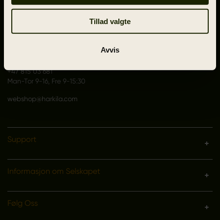
Greve Main 10
DK 2670 Greve
Tillad valgte
Denmark
VAT no.: DK15049847
Avvis
Kundeservice
+47 815 03 681
Man-Tor 9-16, Fre 9-15:30
webshop@harkila.com
Support
Informasjon om Selskapet
Følg Oss