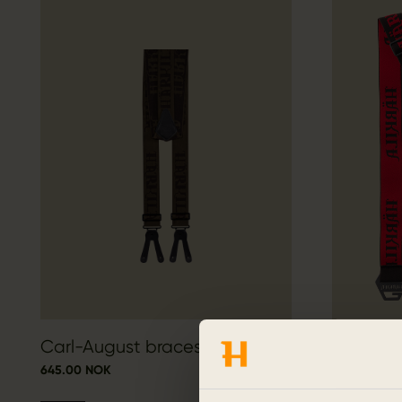
Carl-August braces
Härkila 
645.00 NOK
899.00 NOK