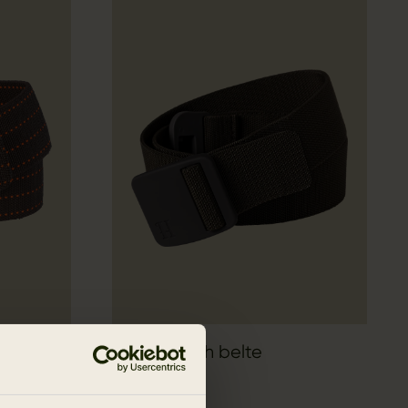
Härkila Tech belte
399.00 NOK