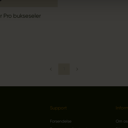
 Pro bukseseler
1
Support
Infor
Forsendelse
Om os