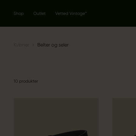
Shop
Outlet
Vetted Vintage™
›
Kvinner
Belter og seler
10 produkter