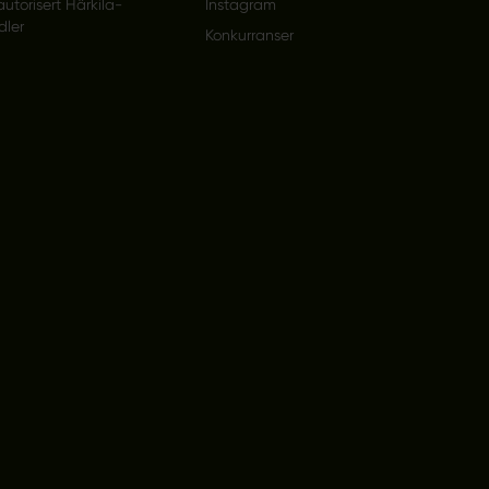
autorisert Härkila-
Instagram
dler
Konkurranser