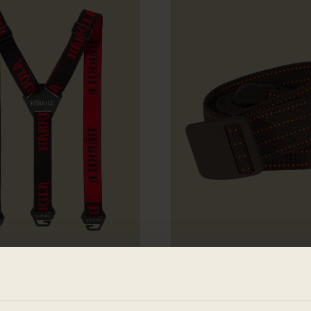
Tech bukseseler
Wildboar Pro belte
399.00 NOK