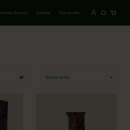
 Hunter Society
Explore
Finn butikk
Sorter etter