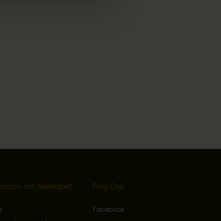
masjon om Selskapet
Følg Oss
s
Facebook