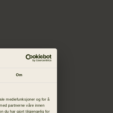
Om
iale mediefunksjoner og for å
 med partnerne våre innen
u har gjort tilgjengelig for