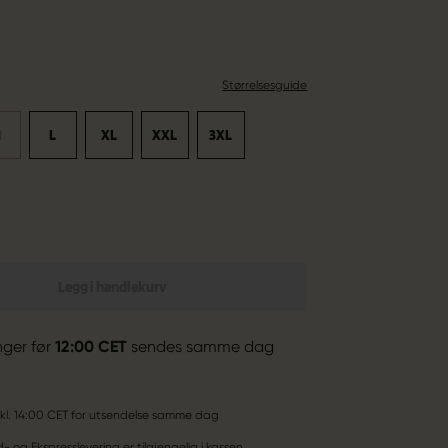
Størrelsesguide
M
L
XL
XXL
3XL
Legg i handlekurv
inger før
12:00 CET
sendes samme dag
ør kl. 14:00 CET for utsendelse samme dag
 og Ekspresslevering er tilgjengelig i kassen