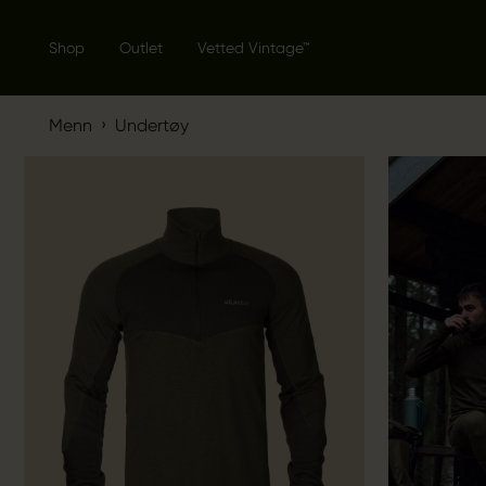
Shop
Outlet
Vetted Vintage™
›
Menn
Undertøy