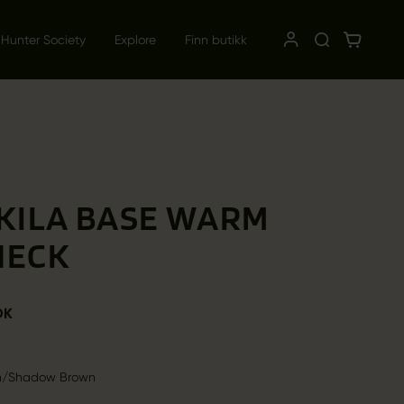
 Hunter Society
Explore
Finn butikk
KILA BASE WARM
NECK
OK
n/Shadow Brown