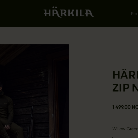
Pro
HÄR
ZIP 
1 499.00 N
Willow Gree