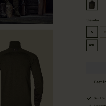
Størrelse
S
4XL
Bestill
Bestill f
Standard-