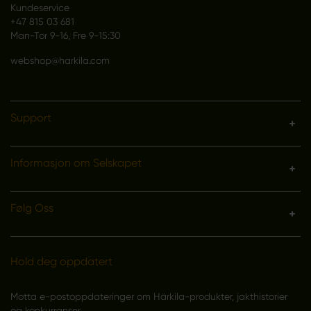
Kundeservice
+47 815 03 681
Man-Tor 9-16, Fre 9-15:30
webshop@harkila.com
Support
Informasjon om Selskapet
Følg Oss
Hold deg oppdatert
Motta e-postoppdateringer om Härkila-produkter, jakthistorier
og konkurranser.