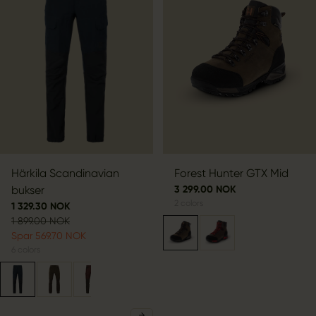
Härkila Scandinavian
Forest Hunter GTX Mid
bukser
3 299.00 NOK
2
colors
1 329.30 NOK
1 899.00 NOK
Spar 569.70 NOK
6
colors