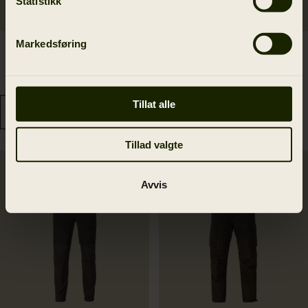
Statistikk
Markedsføring
Moose Hunter 2.0 GTX
Wildboar Pro Blaze
jakke
Camo HWS fôret jakke
6 999.00 NOK
4 999.00 NOK
Tillat alle
Tillad valgte
Ny farge
Nyhed
Avvis