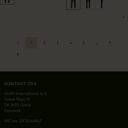
1
2
3
4
5
…
9
KONTAKT OSS
Outfit International A/S
Greve Main 10
DK 2670 Greve
Denmark
VAT no.: DK15049847