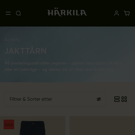
Activity
JAKTTÅRN
På posteringsjakt sitter jegerne – gjerne høyt oppe i et tårn
eller en jaktstige – og venter på at viltet skal dukke opp.
Filtrer
& Sorter etter
SALE