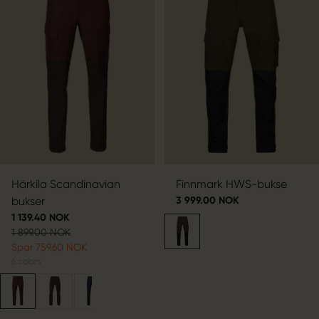
Härkila Scandinavian
Finnmark HWS-bukse
bukser
3 999.00 NOK
1 139.40 NOK
1 899.00 NOK
Spar 759.60 NOK
6
colors