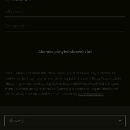
Abonner på nyhetsbrevet vårt
Når du klikker på Send Inn, aksepterer jeg å få tilsendt nyhetsbrev fra
Härkila om jakt og nyheter om utstyr og jakthistorier i tillegg til sporadiske
tilbud. Jeg er klar over at jeg kan avslutte abonnementet ved å bruken
linken i bunnen av nyhetsbrevet. Samtidig aksepterer jeg at Härkila kan
spare på og dele mine data jfr. vår cookie og
personvernvilkår
.
Norway