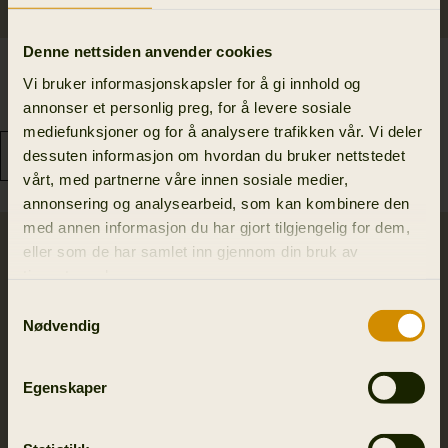
Denne nettsiden anvender cookies
Orton tech HWS
Metso Hybrid jakke
Vi bruker informasjonskapsler for å gi innhold og
packable smock
4 199.00 NOK
annonser et personlig preg, for å levere sosiale
3 999.00 NOK
mediefunksjoner og for å analysere trafikken vår. Vi deler
dessuten informasjon om hvordan du bruker nettstedet
vårt, med partnerne våre innen sosiale medier,
annonsering og analysearbeid, som kan kombinere den
med annen informasjon du har gjort tilgjengelig for dem,
Nyhed
eller som de har samlet inn gjennom din bruk av
tjenestene deres.
Samtykkevalg
Nødvendig
Egenskaper