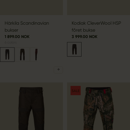
Härkila Scandinavian
Kodiak CleverWool HSP
bukser
fôret bukse
1 899.00 NOK
3 999.00 NOK
6
colors
SALE