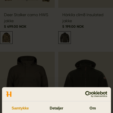
Deer Stalker camo HWS
Härkila clim8 Insulated
jakke
jakke
5 499.00 NOK
5 199.00 NOK
Samtykke
Detaljer
Om