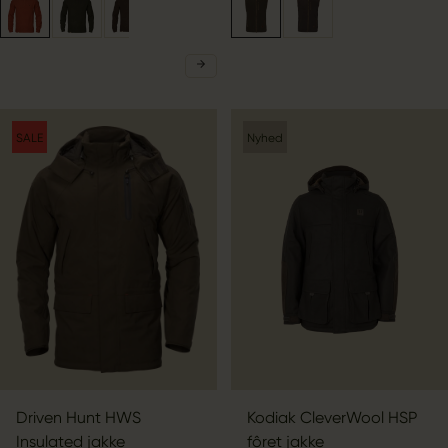
SALE
Nyhed
Driven Hunt HWS
Kodiak CleverWool HSP
Insulated jakke
fôret jakke