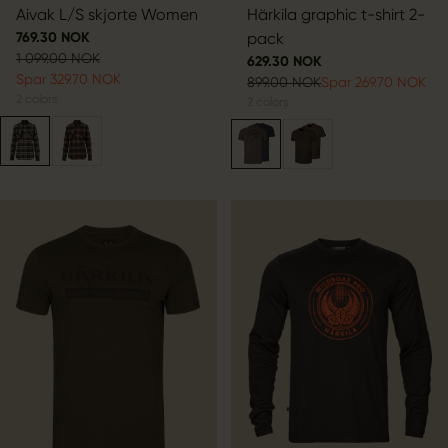
Aivak L/S skjorte Women
Härkila graphic t-shirt 2-
769.30 NOK
pack
1 099.00 NOK
629.30 NOK
Spar 329.70 NOK
899.00 NOK
Spar 269.70 NOK
2
colors
2
colors