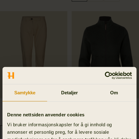
Samtykke
Detaljer
Om
Norberg Lady chinos
Metso full zip Women
1 499.00 NOK
2 599.00 NOK
Denne nettsiden anvender cookies
2
colors
2
colors
Vi bruker informasjonskapsler for å gi innhold og
annonser et personlig preg, for å levere sosiale