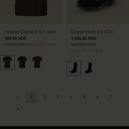
Härkila Game S/S t-shirt
Driven Hunt 2.0 GTX
559.30 NOK
3 524.25 NOK
799.00 NOK
Spar 239.70 NOK
4 699.00 NOK
3
colors
Spar 1174.75 NOK
2
colors
1
2
3
4
5
6
7