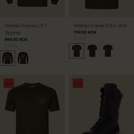
Härkila Game L/S T-
Härkila Game S/S t-shirt
Skjorte
799.00 NOK
3
colors
899.00 NOK
2
colors
SALE
SALE