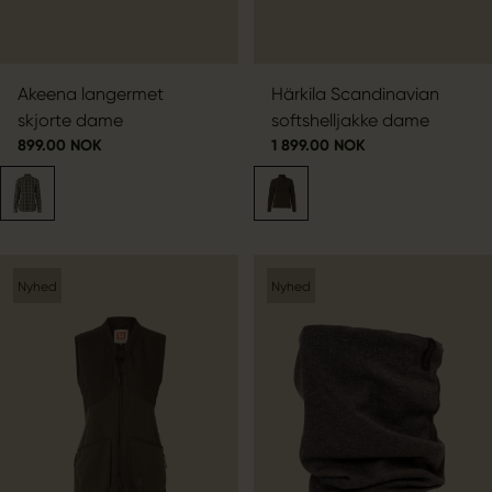
Akeena langermet
Härkila Scandinavian
skjorte dame
softshelljakke dame
899.00 NOK
1 899.00 NOK
Nyhed
Nyhed