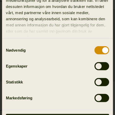
mediefunksjoner og for å analysere trafikken vår. Vi deler
dessuten informasjon om hvordan du bruker nettstedet
vårt, med partnerne våre innen sosiale medier,
annonsering og analysearbeid, som kan kombinere den
med annen informasjon du har gjort tilgjengelig for dem,
eller som de har samlet inn gjennom din bruk av
tjenestene deres.
Samtykkevalg
Nødvendig
Egenskaper
Statistikk
Sandhem Sherpa
Expedition sokker
Fleecejakke Women
329.00 NOK
Markedsføring
2
colors
2 149.00 NOK
2
colors