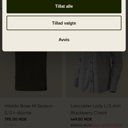
Tillat alle
Tillad valgte
SALE
Avvis
Härkila Base All Season
Lancaster Lady L/S shirt
S/S t-skjorte
Blackberry Check
795.00 NOK
449.50 NOK
2
colors
899.00 NOK
Spar 449.50 NOK