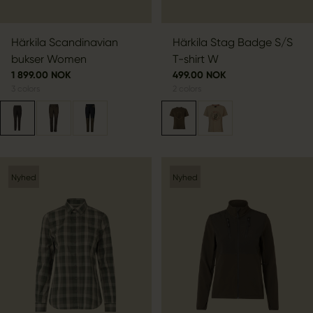
Härkila Scandinavian
Härkila Stag Badge S/S
bukser Women
T-shirt W
1 899.00 NOK
499.00 NOK
3
colors
2
colors
Nyhed
Nyhed