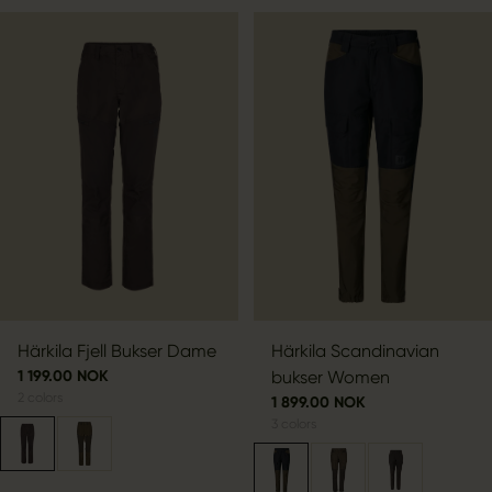
Härkila Fjell Bukser Dame
Härkila Scandinavian
1 199.00 NOK
bukser Women
2
colors
1 899.00 NOK
3
colors