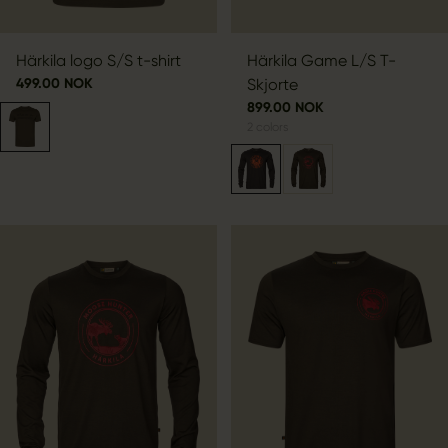
Härkila logo S/S t-shirt
Härkila Game L/S T-
499.00 NOK
Skjorte
899.00 NOK
2
colors