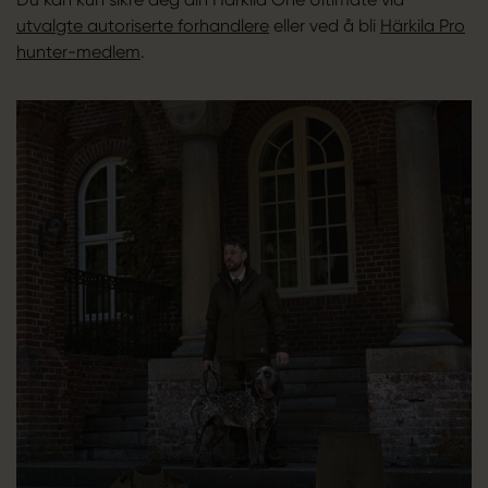
utvalgte autoriserte forhandlere
eller ved å bli
Härkila Pro
hunter-medlem
.