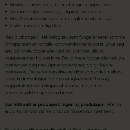
Revolusjonerende temperaturreguleringssystem
Avansert mikroteknologi, inspirert av naturen
Reaktiv membran med furukonglomeratprinsipp
Isolert med naturlig dun
Med c_change®-teknologien, som fungerer etter samme
prinsipp som en kongle, kan membranens porer lukke seg
tett på kalde dager eller ved lav aktivitet, slik at
kroppsvarmen holdes inne. På varmere dager eller når du
anstrenger deg mer, åpner porene seg og gir bedre
pusteevne. Dette bemerkelsesverdige samspillet mellom
jakkens dunisolasjon og den omgivende luften og
kroppsfuktigheten skaper et mikroklima som er
skreddersydd for jegerens behov.
Kun 400 sett er produsert. Ingen ny produksjon
. Når de
er borte, tilhører de for alltid de få som handlet først.
Du kan kun sikre deg din Härkila One Ultimate via