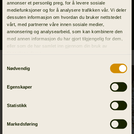
SIKRE DEG HÄRKILA ONE ULTIMATE
annonser et personlig preg, for å levere sosiale
mediefunksjoner og for å analysere trafikken vår. Vi deler
dessuten informasjon om hvordan du bruker nettstedet
BLI PRO HUNTER I DAG
vårt, med partnerne våre innen sosiale medier,
annonsering og analysearbeid, som kan kombinere den
med annen informasjon du har gjort tilgjengelig for dem,
eller som de har samlet inn gjennom din bruk av
tjenestene deres.
Samtykkevalg
Nødvendig
Egenskaper
Statistikk
Markedsføring