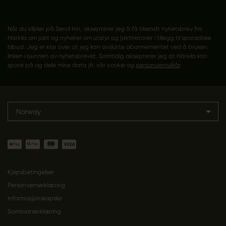
Når du klikker på Send Inn, aksepterer jeg å få tilsendt nyhetsbrev fra
Härkila om jakt og nyheter om utstyr og jakthistorier i tillegg til sporadiske
tilbud. Jeg er klar over at jeg kan avslutte abonnementet ved å bruken
linken i bunnen av nyhetsbrevet. Samtidig aksepterer jeg at Härkila kan
spare på og dele mine data jfr. vår cookie og
personvernvilkår
.
Norway
Kjøpsbetingelser
Personvernerklæring
Informasjonskapsler
Samsvarserklæring