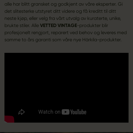
alle har blitt gransket og godkjent av våre eksperter. Gi
det slitesterke utstyret ditt videre og få kreditt til ditt
neste kjøp, eller velg fra vårt utvalg av kuraterte, unike,
brukte stiler. Alle
VETTED VINTAGE
-produkter blir
profesjonelt rengjort, reparert ved behov og leveres med
samme to års garanti som våre nye Härkila-produkter.