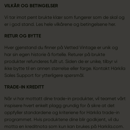
VILKÅR OG BETINGELSER
Vi tar imot pent brukte klær som fungerer som de skal og
er i god stand. Les hele vilkårene og betingelsene
her
.
RETUR OG BYTTE
Hver gjenstand du finner på Vetted Vintage er unik og
har sin egen historie å fortelle. Returer på brukte
produkter refunderes fullt ut. Siden de er unike, tilbyr vi
ikke bytte til en annen størrelse eller farge. Kontakt Härkila
Sales Support for ytterligere spørsmål.
TRADE-IN KREDITT
Når vi har mottatt dine trade-in produkter, vil teamet vårt
inspisere hvert enkelt plagg grundig for å sikre at det
oppfyller standardene og kriteriene for Härkila trade-in
programmet. Hvis produktene dine blir godkjent, vil du
motta en kreditnota som kun kan brukes på Harkila.com.