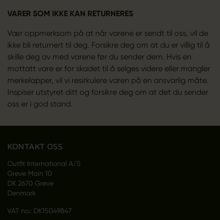
VARER SOM IKKE KAN RETURNERES
Vær oppmerksom på at når varene er sendt til oss, vil de
ikke bli returnert til deg. Forsikre deg om at du er villig til å
skille deg av med varene før du sender dem. Hvis en
mottatt vare er for skadet til å selges videre eller mangler
merkelapper, vil vi resirkulere varen på en ansvarlig måte.
Inspiser utstyret ditt og forsikre deg om at det du sender
oss er i god stand.
KONTAKT OSS
Outfit International A/S
Greve Main 10
DK 2670 Greve
Denmark
VAT no.: DK15049847