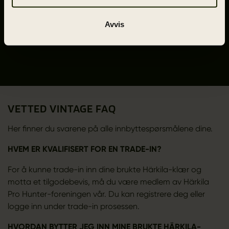
vi allerede har.
Avvis
Härkilas CSR-strategi
VETTED VINTAGE FAQ
Her finner du svarene på alle innbyttespørsmålene dine.
HVEM ER KVALIFISERT FOR EN TRADE-IN?
For å kunne trade-in inn dine brukte Härkila-klær og
motta et tilgodebevis, må du være medlem av Härkila
Pro Hunter-foreningen vår. Du kan registrere deg eller
logge inn under trade-in prosessen.
HVORDAN BYTTER JEG INN MINE BRUKTE HÄRKILA-