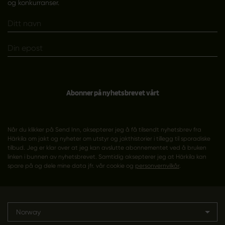
og konkurranser.
Abonner på nyhetsbrevet vårt
Når du klikker på Send Inn, aksepterer jeg å få tilsendt nyhetsbrev fra
Härkila om jakt og nyheter om utstyr og jakthistorier i tillegg til sporadiske
tilbud. Jeg er klar over at jeg kan avslutte abonnementet ved å bruken
linken i bunnen av nyhetsbrevet. Samtidig aksepterer jeg at Härkila kan
spare på og dele mine data jfr. vår cookie og
personvernvilkår
.
Norway