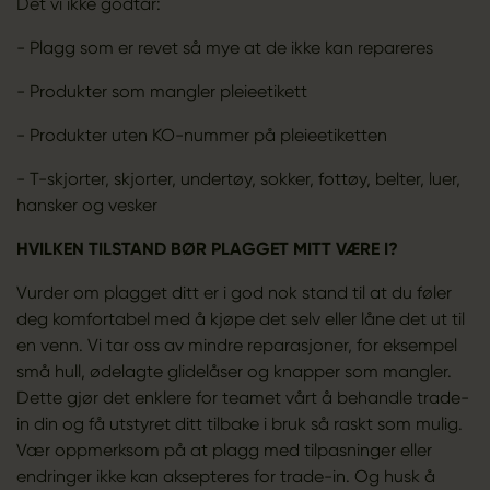
Det vi ikke godtar:
- Plagg som er revet så mye at de ikke kan repareres
- Produkter som mangler pleieetikett
- Produkter uten KO-nummer på pleieetiketten
- T-skjorter, skjorter, undertøy, sokker, fottøy, belter, luer,
hansker og vesker
HVILKEN TILSTAND BØR PLAGGET MITT VÆRE I?
Vurder om plagget ditt er i god nok stand til at du føler
deg komfortabel med å kjøpe det selv eller låne det ut til
en venn. Vi tar oss av mindre reparasjoner, for eksempel
små hull, ødelagte glidelåser og knapper som mangler.
Dette gjør det enklere for teamet vårt å behandle trade-
in din og få utstyret ditt tilbake i bruk så raskt som mulig.
Vær oppmerksom på at plagg med tilpasninger eller
endringer ikke kan aksepteres for trade-in. Og husk å