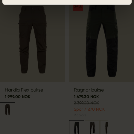
SALE
Härkila Flex bukse
Ragnar bukse
1 999.00 NOK
1 679.30 NOK
2 399.00 NOK
Spar 719.70 NOK
9
colors