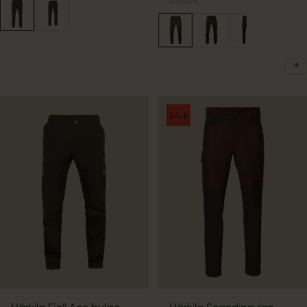
6
colors
SALE