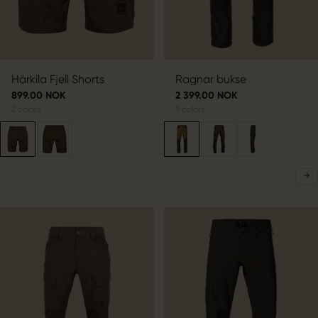
Härkila Fjell Shorts
Ragnar bukse
899.00 NOK
2 399.00 NOK
2
colors
9
colors