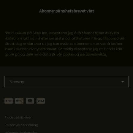
Abonner på nyhetsbrevet vårt
Når du klikker på Send Inn, aksepterer jeg å få tilsendt nyhetsbrev fra
Härkila om jakt og nyheter om utstyr og jakthistorier i tillegg til sporadiske
tilbud. Jeg er klar over at jeg kan avslutte abonnementet ved å bruken
linken i bunnen av nyhetsbrevet. Samtidig aksepterer jeg at Härkila kan
spare på og dele mine data jfr. vår cookie og
personvernvilkår
.
Norway
Kjøpsbetingelser
Personvernerklæring
Informasjonskapsler