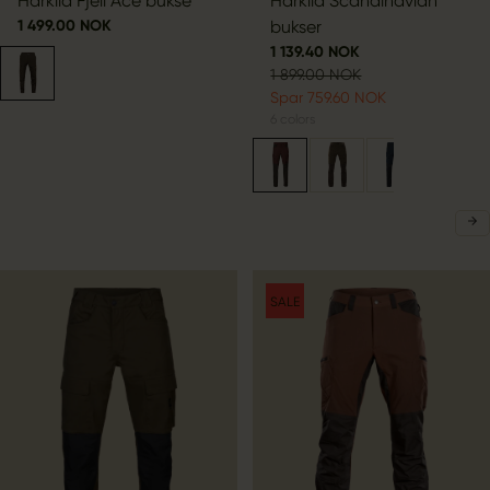
Härkila Fjell Ace bukse
Härkila Scandinavian
1 499.00 NOK
bukser
1 139.40 NOK
1 899.00 NOK
Spar 759.60 NOK
6
colors
SALE