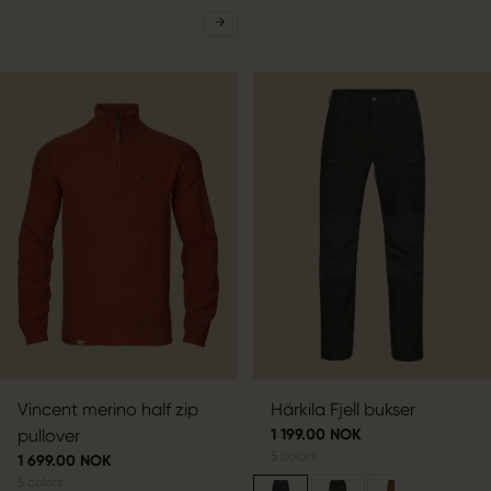
Vincent merino half zip
Härkila Fjell bukser
pullover
1 199.00 NOK
5
colors
1 699.00 NOK
5
colors