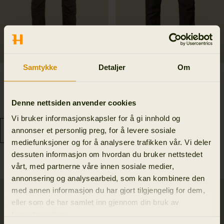
Samtykke
Detaljer
Om
Härkila Scandinavian
Logmar HWS packable
bukser
bukser
1 899.00 NOK
4 599.00 NOK
Denne nettsiden anvender cookies
6
colors
Vi bruker informasjonskapsler for å gi innhold og
annonser et personlig preg, for å levere sosiale
mediefunksjoner og for å analysere trafikken vår. Vi deler
dessuten informasjon om hvordan du bruker nettstedet
vårt, med partnerne våre innen sosiale medier,
annonsering og analysearbeid, som kan kombinere den
med annen informasjon du har gjort tilgjengelig for dem,
SALE
eller som de har samlet inn gjennom din bruk av
tjenestene deres.