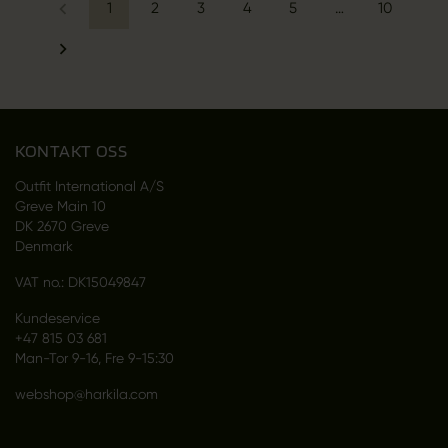
1
2
3
4
5
…
10
KONTAKT OSS
Outfit International A/S
Greve Main 10
DK 2670 Greve
Denmark
VAT no.: DK15049847
Kundeservice
+47 815 03 681
Man-Tor 9-16, Fre 9-15:30
webshop@harkila.com