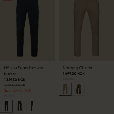
Härkila Scandinavian
Norberg Chinos
bukser
1 499.00 NOK
2
colors
1 329.30 NOK
1 899.00 NOK
Spar 569.70 NOK
6
colors