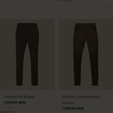
Härkila Hill Bukse
Härkila Scandinavian
1 499.00 NOK
bukser
2
colors
1 899.00 NOK