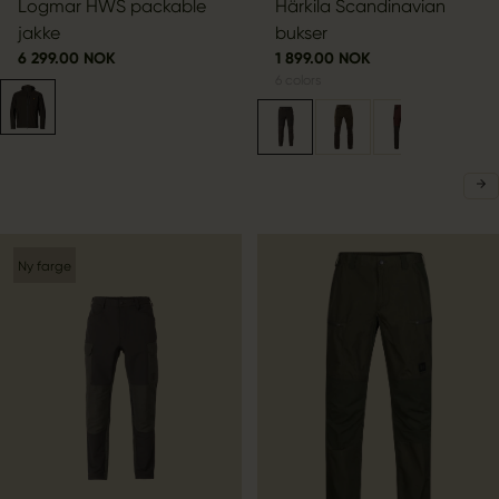
Logmar HWS packable
Härkila Scandinavian
jakke
bukser
6 299.00 NOK
1 899.00 NOK
6
colors
Ny farge