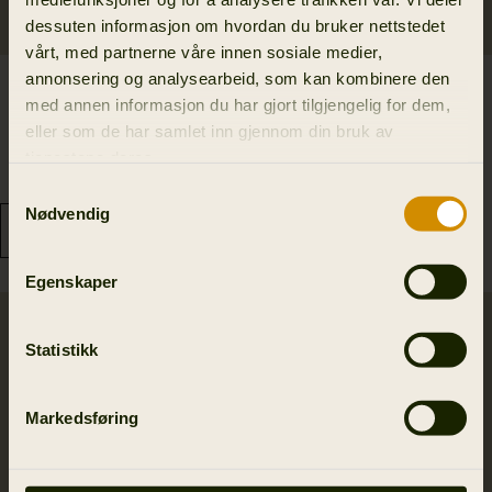
dessuten informasjon om hvordan du bruker nettstedet
vårt, med partnerne våre innen sosiale medier,
annonsering og analysearbeid, som kan kombinere den
Driven Hunt HWS
Driven Hunt Insulated
med annen informasjon du har gjort tilgjengelig for dem,
Insulated bukser
vest
eller som de har samlet inn gjennom din bruk av
2 499.50 NOK
1 749.30 NOK
tjenestene deres.
4 999.00 NOK
2 499.00 NOK
Spar 2499.50 NOK
Spar 749.70 NOK
Samtykkevalg
Nødvendig
Egenskaper
Statistikk
Markedsføring