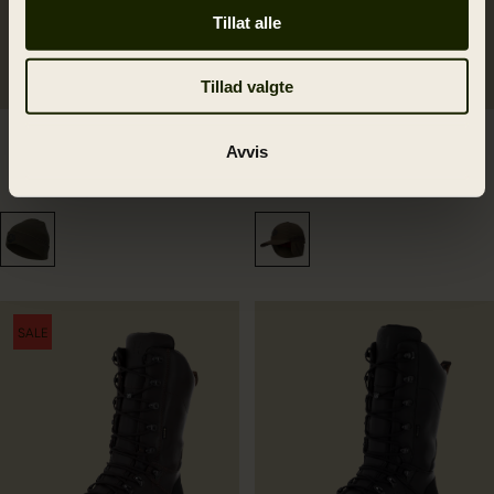
Tillat alle
Tillad valgte
Driven Hunt reversible
Driven Hunt HSP
Avvis
beanie
Insulated kaps
599.00 NOK
1 099.00 NOK
SALE