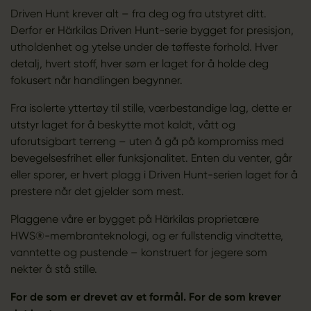
Driven Hunt krever alt – fra deg og fra utstyret ditt.
Derfor er Härkilas Driven Hunt-serie bygget for presisjon,
utholdenhet og ytelse under de tøffeste forhold. Hver
detalj, hvert stoff, hver søm er laget for å holde deg
fokusert når handlingen begynner.
Fra isolerte yttertøy til stille, værbestandige lag, dette er
utstyr laget for å beskytte mot kaldt, vått og
uforutsigbart terreng – uten å gå på kompromiss med
bevegelsesfrihet eller funksjonalitet. Enten du venter, går
eller sporer, er hvert plagg i Driven Hunt-serien laget for å
prestere når det gjelder som mest.
Plaggene våre er bygget på Härkilas proprietære
HWS®-membranteknologi, og er fullstendig vindtette,
vanntette og pustende – konstruert for jegere som
nekter å stå stille.
For de som er drevet av et formål. For de som krever