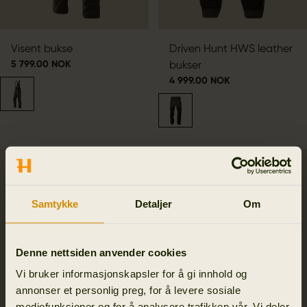
Visent bukse
Driven Hunt HWS leather
5 799.00 NOK
bukser
4 999.00 NOK
SALE
SALE
Samtykke
Detaljer
Om
Denne nettsiden anvender cookies
Vi bruker informasjonskapsler for å gi innhold og
annonser et personlig preg, for å levere sosiale
mediefunksjoner og for å analysere trafikken vår. Vi deler