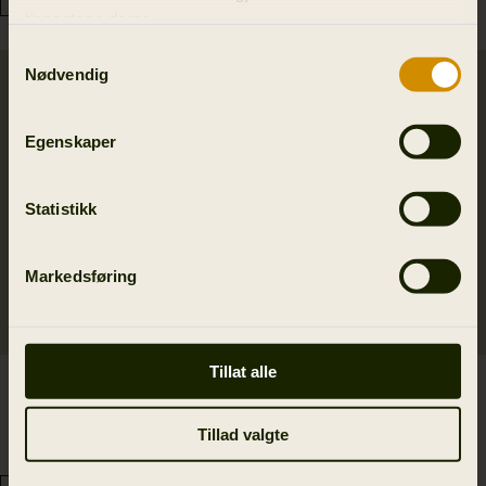
tjenestene deres.
Samtykkevalg
Nødvendig
SALE
SALE
Egenskaper
Statistikk
Markedsføring
Tillat alle
Härkila Heat L/S genser
Härkila Heat longs
1 749.30 NOK
1 749.30 NOK
2 499.00 NOK
2 499.00 NOK
Tillad valgte
Spar 749.70 NOK
Spar 749.70 NOK