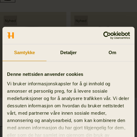
Nyhed
Nyhed
Samtykke
Detaljer
Om
Denne nettsiden anvender cookies
Vi bruker informasjonskapsler for å gi innhold og
annonser et personlig preg, for å levere sosiale
mediefunksjoner og for å analysere trafikken vår. Vi deler
dessuten informasjon om hvordan du bruker nettstedet
Härkila Heat USB-C
Härkila Heat USB-C
vårt, med partnerne våre innen sosiale medier,
longs
langermet T-skjorte
annonsering og analysearbeid, som kan kombinere den
2 499.00 NOK
2 499.00 NOK
med annen informasjon du har gjort tilgjengelig for dem,
eller som de har samlet inn gjennom din bruk av