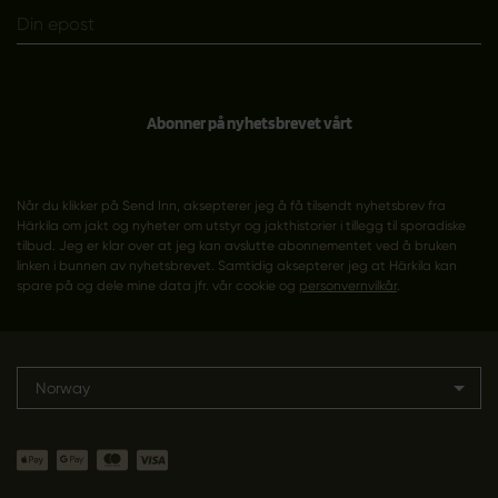
Abonner på nyhetsbrevet vårt
Når du klikker på Send Inn, aksepterer jeg å få tilsendt nyhetsbrev fra
Härkila om jakt og nyheter om utstyr og jakthistorier i tillegg til sporadiske
tilbud. Jeg er klar over at jeg kan avslutte abonnementet ved å bruken
linken i bunnen av nyhetsbrevet. Samtidig aksepterer jeg at Härkila kan
spare på og dele mine data jfr. vår cookie og
personvernvilkår
.
Norway