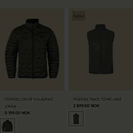
Nyhed
Härkila clim8 Insulated
Härkila Heat fôret vest
jakke
2 899.00 NOK
5 199.00 NOK