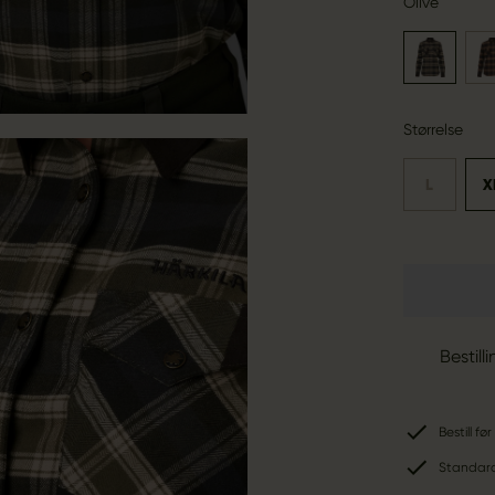
Olive
Størrelse
L
X
Bestill
Bestill f
Standard-