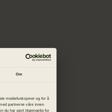
Om
iale mediefunksjoner og for å
 med partnerne våre innen
u har gjort tilgjengelig for