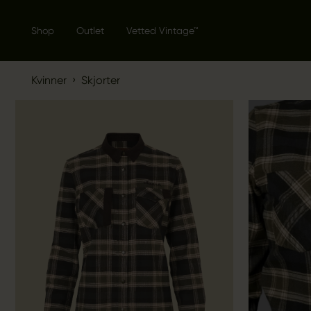
Shop
Outlet
Vetted Vintage™
›
Kvinner
Skjorter