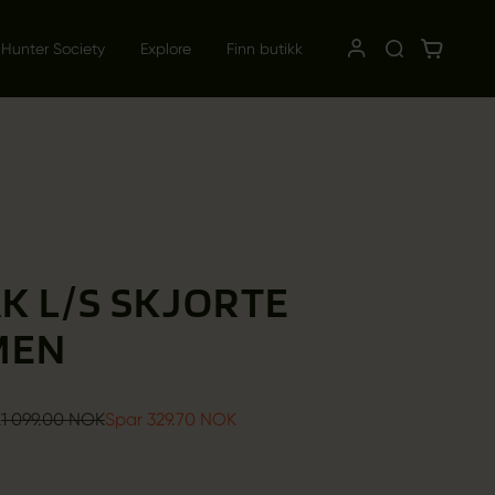
 Hunter Society
Explore
Finn butikk
K L/S SKJORTE
MEN
K
1 099.00 NOK
Spar 329.70 NOK