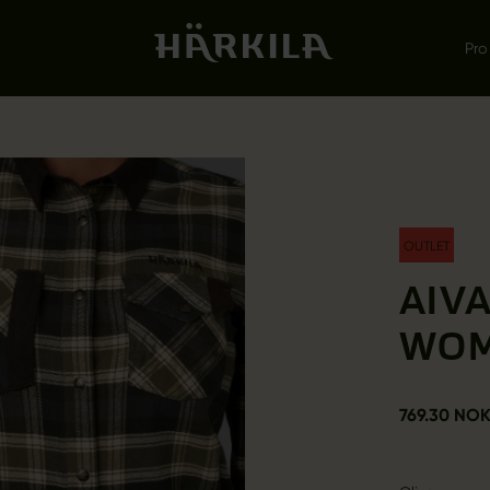
Pro
OUTLET
AIVA
WO
769.30 NO