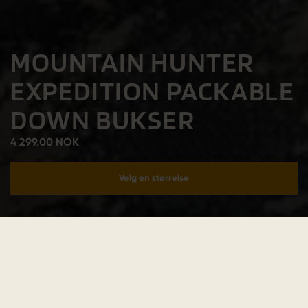
MOUNTAIN HUNTER
EXPEDITION PACKABLE
DOWN BUKSER
4 299.00 NOK
Velg en størrelse
Legg i handlekurv