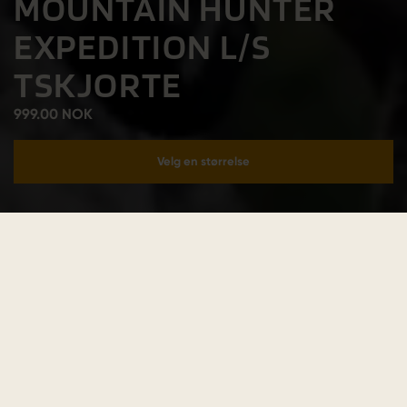
MOUNTAIN HUNTER
EXPEDITION L/S
TSKJORTE
999.00 NOK
Velg en størrelse
Legg i handlekurv