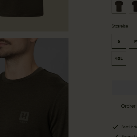
Størrelse
S
4XL
Ordrer 
Bestil in
Ekspresle