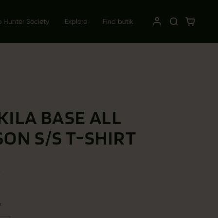
o Hunter Society
Explore
Find butik
ILA BASE ALL
ON S/S T-SHIRT
K
n