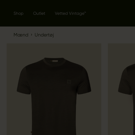
Shop
Outlet
Vetted Vintage™
›
Mænd
Undertøj