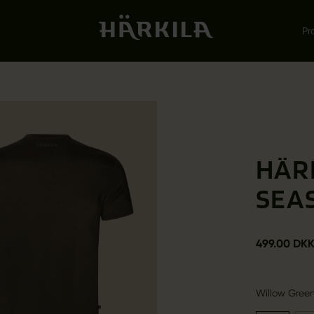
Pr
HÄRK
SEAS
499.00 DK
Willow Gree