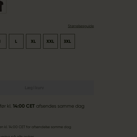
Størrelsesguide
M
L
XL
XXL
3XL
Læg i kurv
før kl.
14:00 CET
afsendes samme dag
den kl. 14:00 CET for afsendelse samme dag
vering på alle ordrer