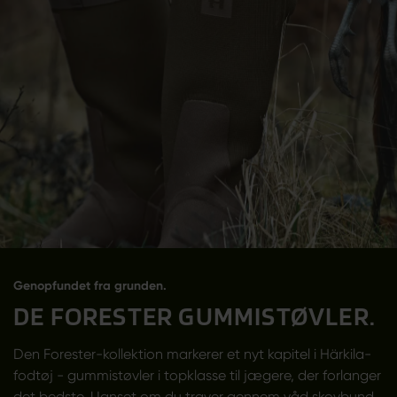
Genopfundet fra grunden.
DE FORESTER GUMMISTØVLER.
Den Forester-kollektion markerer et nyt kapitel i Härkila-
fodtøj - gummistøvler i topklasse til jægere, der forlanger
det bedste. Uanset om du traver gennem våd skovbund,