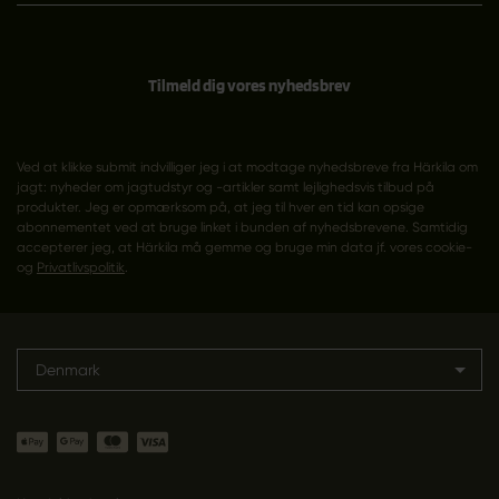
Tilmeld dig vores nyhedsbrev
Ved at klikke submit indvilliger jeg i at modtage nyhedsbreve fra Härkila om
jagt: nyheder om jagtudstyr og -artikler samt lejlighedsvis tilbud på
produkter. Jeg er opmærksom på, at jeg til hver en tid kan opsige
abonnementet ved at bruge linket i bunden af nyhedsbrevene. Samtidig
accepterer jeg, at Härkila må gemme og bruge min data jf. vores cookie-
og
Privatlivspolitik
.
Denmark