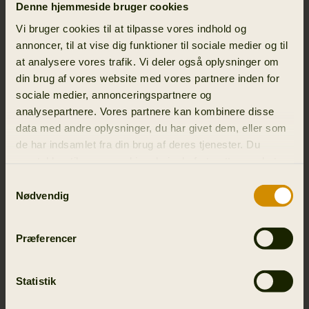
men robuste, og giver stabilitet på ujævnt og glat
Denne hjemmeside bruger cookies
underlag. Hver detalje er nøje udvalgt for at give kontrol,
Vi bruger cookies til at tilpasse vores indhold og
komfort og sikkerhed – uanset om du er på post, på
annoncer, til at vise dig funktioner til sociale medier og til
drivjagt eller i skoven.
at analysere vores trafik. Vi deler også oplysninger om
din brug af vores website med vores partnere inden for
KOMFORT OG FUNKTION I HVER DETALJE
sociale medier, annonceringspartnere og
analysepartnere. Vores partnere kan kombinere disse
Forester-serien er fyldt med gennemtænkte detaljer, der
data med andre oplysninger, du har givet dem, eller som
gør en reel forskel i felten:
de har indsamlet fra din brug af deres tjenester. Du
Vibram®-såler
giver fremragende greb og stabilitet
samtykker til vores cookies, hvis du fortsætter med at
på glatte og ujævne overflader.
anvende vores hjemmeside.
Samtykkevalg
Neoprenfleece-for
holder fødderne varme og
Nødvendig
behagelige i koldt og fugtigt vejr.
Härkila-indersåler
med
stødabsorberende hælpude
Præferencer
reducerer træthed på lange jagtdage.
Forstærket konstruktion
sikrer holdbarhed og støtte
sæson efter sæson.
Statistik
Alt er designet med ét formål: at give dig pålidelig