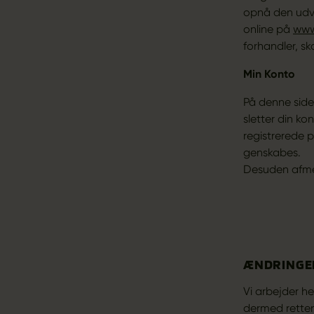
opnå den udvi
online på
www
forhandler, sk
Min Konto
På denne side
sletter din ko
registrerede 
genskabes.
Desuden afme
ÆNDRINGER
Vi arbejder h
dermed retten