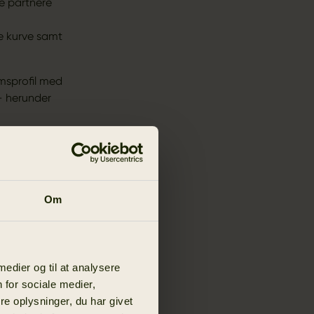
ne partnere
e kurve samt
msprofil med
– herunder
 konto er
a jf. vores
Om
oner om dit
 medier og til at analysere
 for sociale medier,
e oplysninger, du har givet