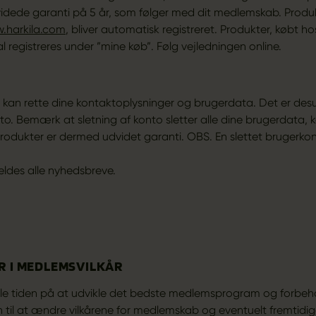
dede garanti på 5 år, som følger med dit medlemskab. Produk
.harkila.com
, bliver automatisk registreret. Produkter, købt ho
al registreres under ”mine køb”. Følg vejledningen online.
 kan rette dine kontaktoplysninger og brugerdata. Det er des
nto. Bemærk at sletning af konto sletter alle dine brugerdata, k
produkter er dermed udvidet garanti. OBS. En slettet brugerkon
ldes alle nyhedsbreve.
 I MEDLEMSVILKÅR
ele tiden på at udvikle det bedste medlemsprogram og forbeh
 til at ændre vilkårene for medlemskab og eventuelt fremtidi