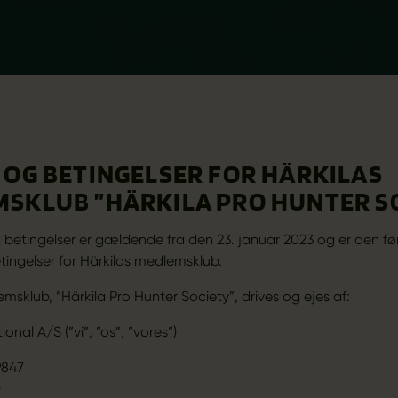
 OG BETINGELSER FOR HÄRKILAS
SKLUB ”HÄRKILA PRO HUNTER S
og betingelser er gældende fra den 23. januar 2023 og er den f
etingelser for Härkilas medlemsklub.
msklub, ”Härkila Pro Hunter Society”, drives og ejes af:
ional A/S (”vi”, ”os”, ”vores”)
9847
0