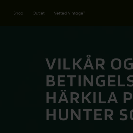
Shop
Outlet
Vetted Vintage™
VILKÅR O
BETINGELS
HÄRKILA 
HUNTER S