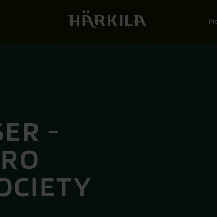
Pr
G
ER -
PRO
OCIETY