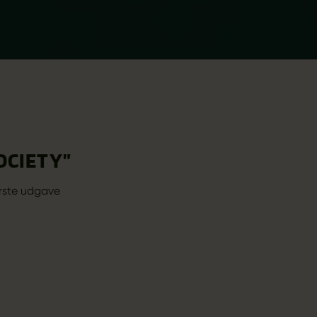
OCIETY”
ørste udgave