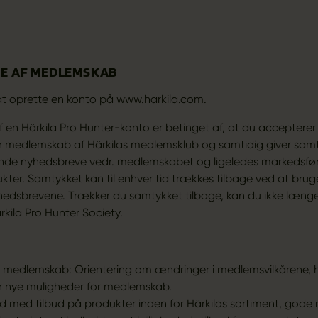
E AF MEDLEMSKAB
 at oprette en konto på
www.harkila.com
.
 en Härkila Pro Hunter-konto er betinget af, at du accepterer 
or medlemskab af Härkilas medlemsklub og samtidig giver samty
nde nyhedsbreve vedr. medlemskabet og ligeledes markedsfør
kter. Samtykket kan til enhver tid trækkes tilbage ved at bruge 
edsbrevene. Trækker du samtykket tilbage, kan du ikke læng
kila Pro Hunter Society.
 medlemskab: Orientering om ændringer i medlemsvilkårene, 
er nye muligheder for medlemskab.
 med tilbud på produkter inden for Härkilas sortiment, gode rå