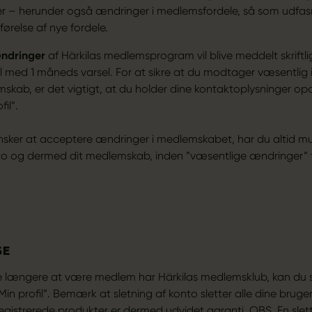
 – herunder også ændringer i medlemsfordele, så som udfas
førelse af nye fordele.
ændringer
af Härkilas medlemsprogram vil blive meddelt skriftl
l med 1 måneds varsel. For at sikre at du modtager væsentlig
skab, er det vigtigt, at du holder dine kontaktoplysninger o
il”.
ønsker at acceptere ændringer i medlemskabet, har du altid mu
nto og dermed dit medlemskab, inden ”væsentlige ændringer” t
SE
e længere at være medlem har Härkilas medlemsklub, kan du s
in profil”. Bemærk at sletning af konto sletter alle dine bruge
registrerede produkter er dermed udvidet garanti. OBS. En slet