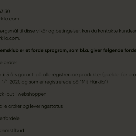
63 30
kila.com
ørgsmål til disse vilkår og betingelser, kan du kontakte kundes
ila.com.
emsklub er et fordelsprogram, som bl.a. giver følgende forde
le ordrer
i: 5 års garanti på alle registrerede produkter (gælder for pro
 1/1-2021, og som er registrerede på ”Mit Härkila”)
eck-out i webshoppen
alle ordrer og leveringsstatus
erfordele
dlemstilbud