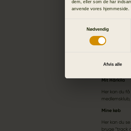
dem, eller som de har indsaml
DIN MEDLE
anvende vores hjemmeside.
Når du har op
Samtykkevalg
selvvalgte adg
Nødvendig
ind kan du se
Mit Härkila
Mine køb
Afvis alle
Min Konto
Mit Härkila
Her kan du få 
medlemsklub, 
Mine køb
Her kan du se 
bruge ”track 