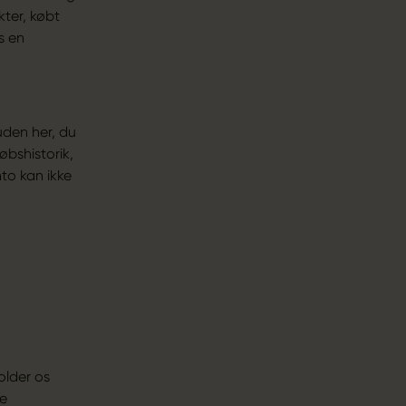
ter, købt
s en
uden her, du
øbshistorik,
to kan ikke
older os
ge