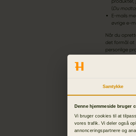
produkter, 
(
Du modtage
E-mails me
øvrige e-m
Når du oprett
det formål at
personlige pr
Når du har acc
oprettet, bli
Privatlivspoliti
Samtykke
Efter du har 
medlemskab sa
Denne hjemmeside bruger c
Vi bruger cookies til at tilpas
vores trafik. Vi deler også o
annonceringspartnere og anal