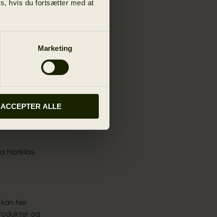
s, hvis du fortsætter med at
n e-mail og
 du er logget
Marketing
ACCEPTER ALLE
a Härkilas
 kan her
produkter og