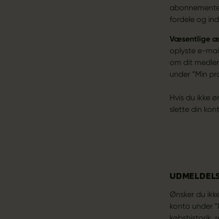
abonnementer
fordele og ind
Væsentlige 
oplyste e-mai
om dit medlem
under ”Min prof
Hvis du ikke 
slette din ko
UDMELDEL
Ønsker du ikk
konto under ”M
købshistorik, 