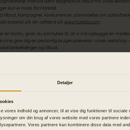
jagtrelateret indhold samt lejlighedsvis tilbud fra vores ekster
r kun e-mails fra Härkila
).
d tilbud, kampagner, konkurrencer, påmindelse om uafslutted
ails baseret på din adfærd på
www.harkila.com
.
er en konto, giver du samtykke til, at vi må opbygge en medle
 kunne give dig en personlig brugeroplevelse i vores webshop 
oduktanbefalinger og tilbud.
epteret vilkår og betingelser for Härkilas medlemsklub, og din
ver du registreret som medlem. Vi gemmer og behandler dine dat
k.
Detaljer
oprettet en konto, sender vi dig en velkomstmail med informati
mt en introduktion til Härkila Pro Hunter Society.
ookies
se vores indhold og annoncer, til at vise dig funktioner til sociale
plysninger om din brug af vores website med vores partnere inden
ysepartnere. Vores partnere kan kombinere disse data med andr