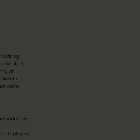
vilkår og
kke til, at
ing af
linket i
ere være
herunder nye
d til pleje af