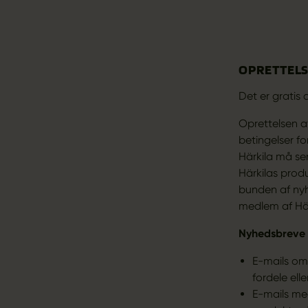
OPRETTELS
Det er gratis
Oprettelsen af
betingelser f
Härkila må se
Härkilas produ
bunden af nyh
medlem af Här
Nyhedsbreve
E-mails om
fordele ell
E-mails med