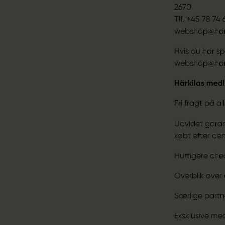
2670
Tlf. +45 78 74 
webshop@har
Hvis du har sp
webshop@hark
Härkilas medl
Fri fragt på al
Udvidet garant
købt efter den
Hurtigere ch
Overblik over 
Særlige partn
Eksklusive me