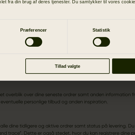
et fra din brug af deres tjenester. Du samtykker til vores cookie
MSSIDE PÅ HARKILA.COM – ”MIT HÄRKILA”
rettet en konto på
www.harkila.com
, kan du logge ind med di
angskode via ikon/link i øverste højre hjørne af websitet. Når
Præferencer
Statistik
 følgende faneblade:
Tillad valgte
et overblik over dine seneste ordrer samt anden information fr
eventuelle personlige tilbud og anden inspiration.
alle dine tidligere og aktive ordrer samt status på levering. Du
and trace”. Dette er også stedet, hvor du kan registrere dine 