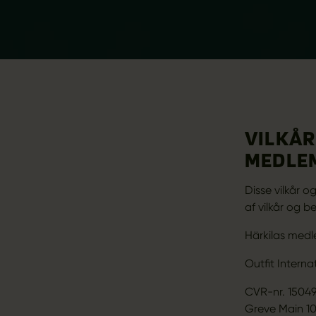
VILKÅR
MEDLEM
Disse vilkår 
af vilkår og b
Härkilas medle
Outfit Internat
CVR-nr. 1504
Greve Main 1