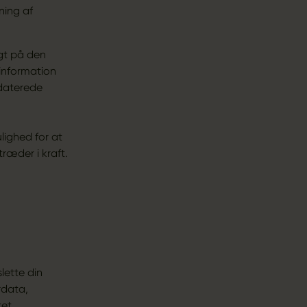
ning af
igt på den
 information
pdaterede
lighed for at
ræder i kraft.
lette din
rdata,
tet