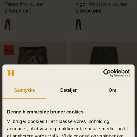
Teneo Pro-bukser
Vigor Pro Hybrid-bukser
2 799.00 DKK
3 199.00 DKK
SALE
Samtykke
Detaljer
Om
Denne hjemmeside bruger cookies
Vi bruger cookies til at tilpasse vores indhold og
annoncer, til at vise dig funktioner til sociale medier og til
Moose Hunter 2.0 light
Härkila Fjell bukser
at analysere vores trafik. Vi deler også oplysninger om