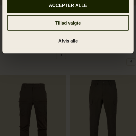
ACCEPTER ALLE
Härkila Fjell bukser
Härkila Fjell bukser
899.00 DKK
629.30 DKK
Tillad valgte
5
colors
899.00 DKK
Spar 269.70 DKK
5
colors
Afvis alle