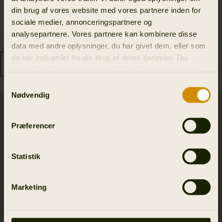
bukser
899.00 DKK
din brug af vores website med vores partnere inden for
5
colors
1 559.40 DKK
sociale medier, annonceringspartnere og
2 599.00 DKK
analysepartnere. Vores partnere kan kombinere disse
Spar 1039.60 DKK
data med andre oplysninger, du har givet dem, eller som
de har indsamlet fra din brug af deres tjenester. Du
samtykker til vores cookies, hvis du fortsætter med at
anvende vores hjemmeside.
Samtykkevalg
Nødvendig
SALE
Præferencer
Statistik
Marketing