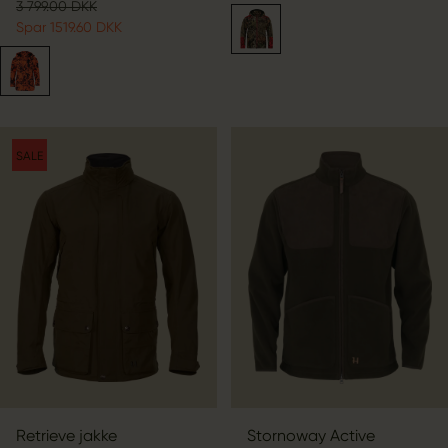
3 799.00 DKK
Spar 1519.60 DKK
SALE
Retrieve jakke
Stornoway Active