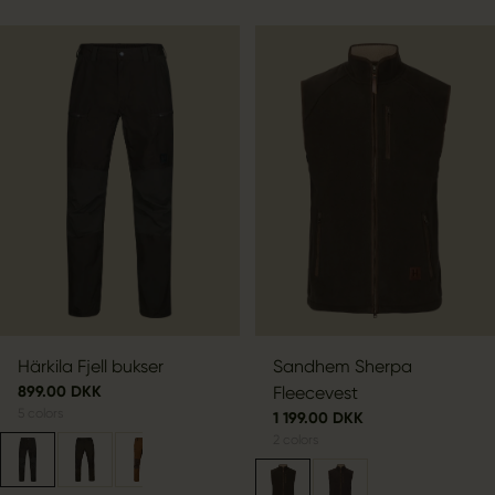
Härkila Fjell bukser
Sandhem Sherpa
899.00 DKK
Fleecevest
5
colors
1 199.00 DKK
2
colors