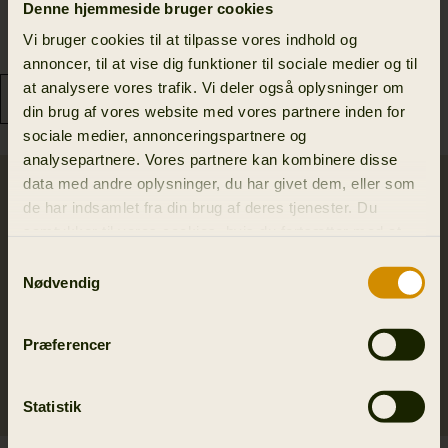
Orton tech HWS
Metso Hybrid jakke
Denne hjemmeside bruger cookies
packable smock
2 999.00 DKK
Vi bruger cookies til at tilpasse vores indhold og
2 799.00 DKK
annoncer, til at vise dig funktioner til sociale medier og til
at analysere vores trafik. Vi deler også oplysninger om
din brug af vores website med vores partnere inden for
sociale medier, annonceringspartnere og
analysepartnere. Vores partnere kan kombinere disse
data med andre oplysninger, du har givet dem, eller som
Nyhed
SALE
de har indsamlet fra din brug af deres tjenester. Du
samtykker til vores cookies, hvis du fortsætter med at
anvende vores hjemmeside.
Samtykkevalg
Nødvendig
Præferencer
Statistik