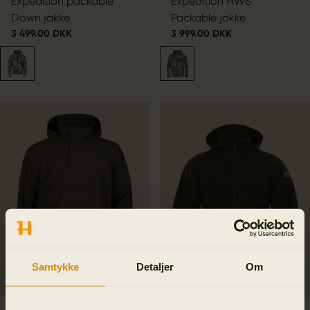
Expedition packable
Expedition HWS
Down jakke
Packable jakke
3 499.00 DKK
3 999.00 DKK
Samtykke
Detaljer
Om