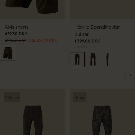
Alvis shorts
Härkila Scandinavian
629.30 DKK
bukser
899.00 DKK
Spar 269.70 DKK
1 399.00 DKK
6
colors
Ny farve
Nyhed