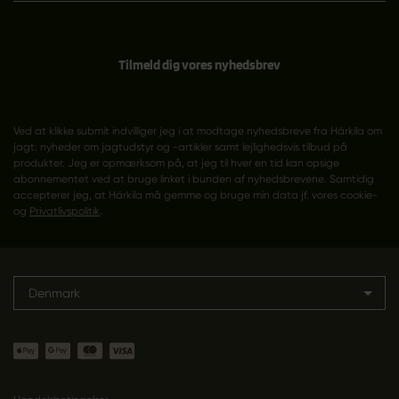
Tilmeld dig vores nyhedsbrev
Ved at klikke submit indvilliger jeg i at modtage nyhedsbreve fra Härkila om
jagt: nyheder om jagtudstyr og -artikler samt lejlighedsvis tilbud på
produkter. Jeg er opmærksom på, at jeg til hver en tid kan opsige
abonnementet ved at bruge linket i bunden af nyhedsbrevene. Samtidig
accepterer jeg, at Härkila må gemme og bruge min data jf. vores cookie-
og
Privatlivspolitik
.
Denmark