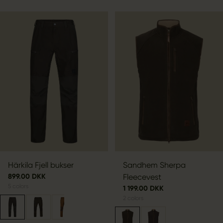
Härkila Fjell bukser
Sandhem Sherpa
899.00 DKK
Fleecevest
5
colors
1 199.00 DKK
2
colors