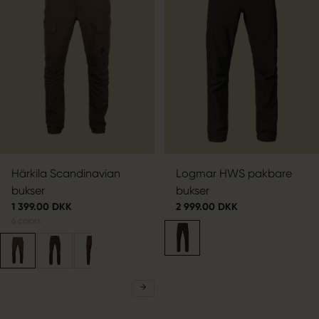
Härkila Scandinavian
Logmar HWS pakbare
bukser
bukser
1 399.00 DKK
2 999.00 DKK
6
colors