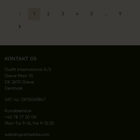
1
2
3
4
5
…
9
KONTAKT OS
Outfit International A/S
Greve Main 10
DK 2670 Greve
Denmark
VAT no.: DK15049847
Kundeservice
+45 78 77 20 06
Man-Tor 9-16, Fre 9-15:30
webshop@harkila.com