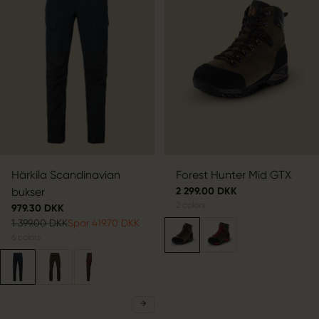
Härkila Scandinavian
Forest Hunter Mid GTX
bukser
2 299.00 DKK
2
colors
979.30 DKK
1 399.00 DKK
Spar 419.70 DKK
6
colors