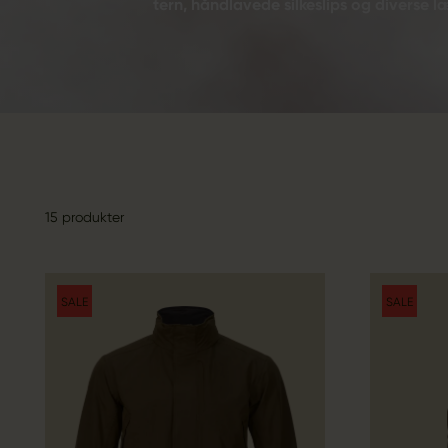
tern, håndlavede silkeslips og diverse l
15 produkter
SALE
SALE