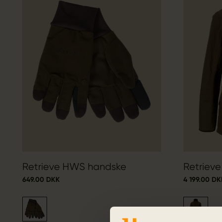
Retrieve HWS handske
Retrieve
649.00 DKK
4 199.00 DK