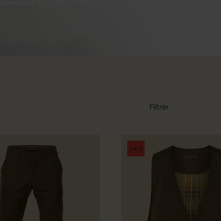
ædervarer er også en del af sortimentet.
Filtrer
SALE