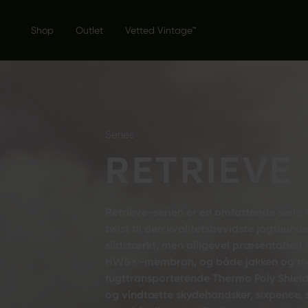
Shop
Outlet
Vetted Vintage™
Series
RETRIEVE
Retrieve-serien er en omfattende serie 
twist til den kvalitetsbevidste jagthunde
slidstærkt, men alligevel præsentabelt
HWS®-membran, og både jakken og mell
fugttransporterende Thermo Poly Shield
og vindtætte skydehandsker, sixpence,