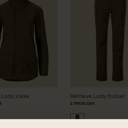
 Lady jakke
Retrieve Lady bukser
K
2 799.00 DKK