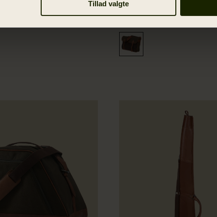
e galge t/bælte
Retrieve game bag
Tillad valgte
1 099.00 DKK