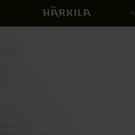
Pr
af traditionelt jagttøj med et moderne
fører eller fugleskytte. Serien omfatter
 overtøj med en vind- og vandtæt
emlaget har let, hurtigtørrende og
™-isolering. Ternede skjorter, vandtætte
 store og varme uldhalstørklæder med