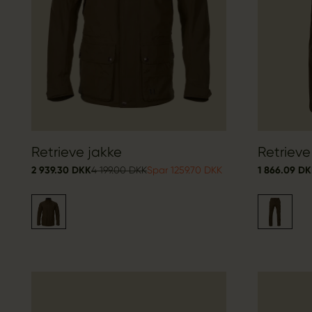
Retrieve jakke
Retrieve
2 939.30 DKK
4 199.00 DKK
Spar 1259.70 DKK
1 866.09 D