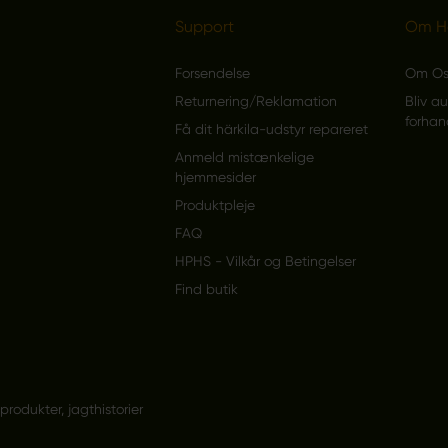
Support
Om Hä
Forsendelse
Om O
Returnering/Reklamation
Bliv au
forhan
Få dit härkila-udstyr repareret
Anmeld mistænkelige
hjemmesider
Produktpleje
FAQ
HPHS - Vilkår og Betingelser
Find butik
odukter, jagthistorier