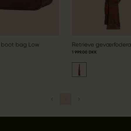
e boot bag Low
Retrieve geværfoderal
1 999.00 DKK
1