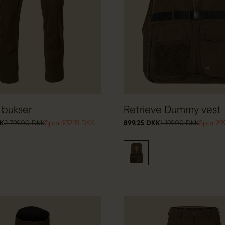
 bukser
Retrieve Dummy vest
KK
2 799.00 DKK
Spar 932.91 DKK
899.25 DKK
1 199.00 DKK
Spar 29