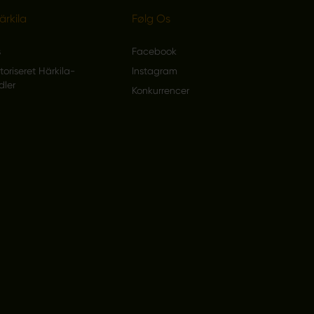
rkila
Følg Os
s
Facebook
toriseret Härkila-
Instagram
dler
Konkurrencer