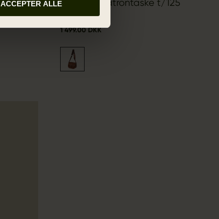
Retrieve patrontaske t/125
ACCEPTER ALLE
patroner
1 499.00 DKK