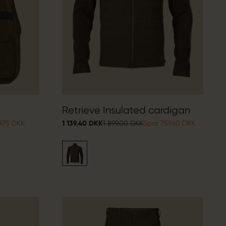
Retrieve Insulated cardigan
9.75 DKK
1 139.40 DKK
1 899.00 DKK
Spar 759.60 DKK