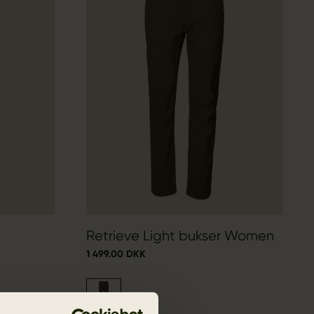
Retrieve Light bukser Women
1 499.00 DKK