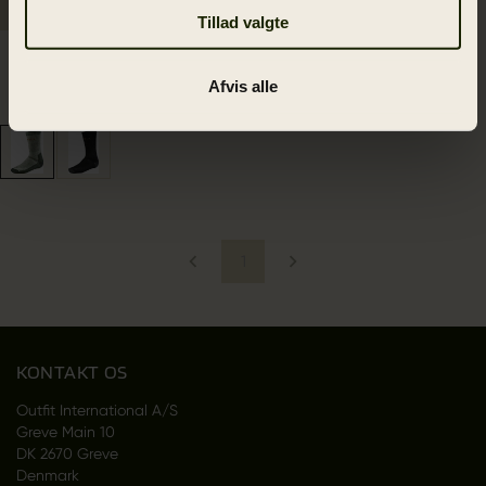
Tillad valgte
Expedition sok
249.00 DKK
Afvis alle
2
colors
1
KONTAKT OS
Outfit International A/S
Greve Main 10
DK 2670 Greve
Denmark