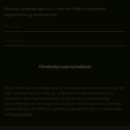
Modtag opdateringer på e-mail om Härkila-produkter,
jagthistorier og konkurrencer.
Tilmeld dig vores nyhedsbrev
Ved at klikke submit indvilliger jeg i at modtage nyhedsbreve fra Härkila om
jagt: nyheder om jagtudstyr og -artikler samt lejlighedsvis tilbud på
produkter. Jeg er opmærksom på, at jeg til hver en tid kan opsige
abonnementet ved at bruge linket i bunden af nyhedsbrevene. Samtidig
accepterer jeg, at Härkila må gemme og bruge min data jf. vores cookie-
og
Privatlivspolitik
.