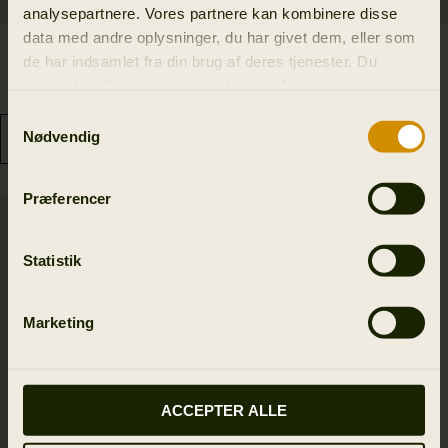
analysepartnere. Vores partnere kan kombinere disse
data med andre oplysninger, du har givet dem, eller som
Dayhiker sock
Expedition long sok
de har indsamlet fra din brug af deres tjenester. Du
139.30 DKK
299.00 DKK
samtykker til vores cookies, hvis du fortsætter med at
199.00 DKK
Spar 59.70 DKK
anvende vores hjemmeside.
Samtykkevalg
Nødvendig
Præferencer
Statistik
Marketing
ACCEPTER ALLE