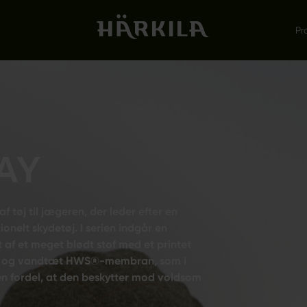
Pr
AY
f tøj til jægeren, der leder efter en
onelt skydetøj. I serien indgår en
af et meget blødt stof med et printet
d- og vandtæt HWS®-membran, som i
n fordel, at den beskytter mod voldsom