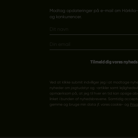
Modtag opdateringer på e-mail om Härkila-pr
og konkurrencer.
Tilmeld dig vores nyhed
Ved at klikke submit indvilliger jeg i at modtage nyh
nyheder om jagtudstyr og -artikler samt lejlighedsvi
opmærksom på, at jeg til hver en tid kan opsige 
linket i bunden af nyhedsbrevene. Samtidig accepte
gemme og bruge min data jf. vores cookie- og
Priva