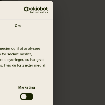
Om
Lady
 medier og til at analysere
 for sociale medier,
959.60 DKK
e oplysninger, du har givet
s, hvis du fortsætter med at
Marketing