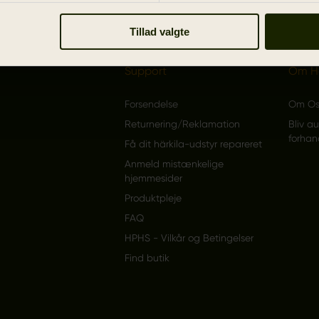
Tillad valgte
Support
Om Hä
Forsendelse
Om O
Returnering/Reklamation
Bliv au
forhan
Få dit härkila-udstyr repareret
Anmeld mistænkelige
hjemmesider
Produktpleje
FAQ
HPHS - Vilkår og Betingelser
Find butik