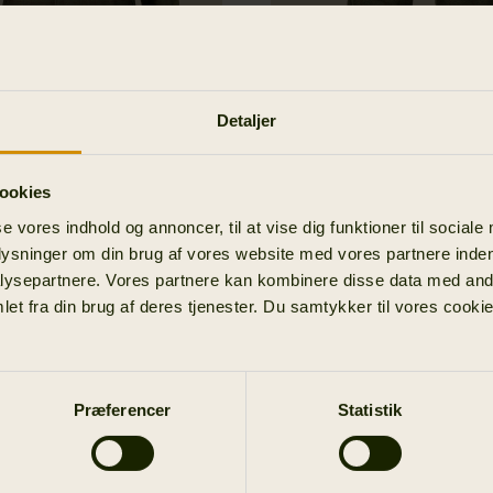
Detaljer
ookies
ay Shooting Lady
Stornoway Shooting 
se vores indhold og annoncer, til at vise dig funktioner til sociale
knickers
plysninger om din brug af vores website med vores partnere inden
K
3 999.00 DKK
Spar 1199.70 DKK
1 439.40 DKK
2 399.00 DKK
Spar 
ysepartnere. Vores partnere kan kombinere disse data med andr
et fra din brug af deres tjenester. Du samtykker til vores cookie
Præferencer
Statistik
1