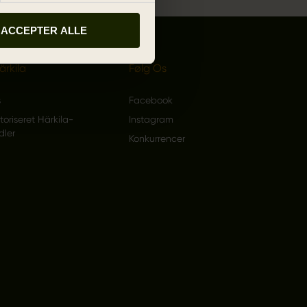
ACCEPTER ALLE
rkila
Følg Os
s
Facebook
toriseret Härkila-
Instagram
dler
Konkurrencer