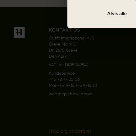
Afvis alle
KONTAKT OS
Outfit International A/S
Greve Main 10
DK 2670 Greve
Denmark
VAT no.: DK15049847
Kundeservice
+45 78 77 20 06
Man-Tor 9-16, Fre 9-15:30
webshop@harkila.com
Hold dig opdateret