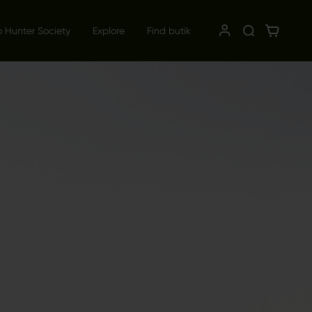
o Hunter Society
Explore
Find butik