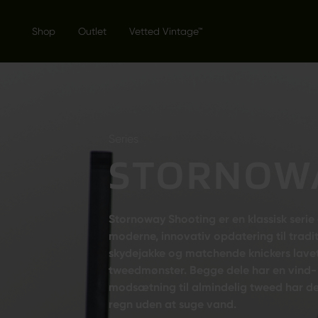
Shop
Outlet
Vetted Vintage™
Series
STORNOW
Stornoway Shooting er en klassisk serie a
moderne, innovativ opdatering til traditi
skydejakke og matchende knickers lavet 
tweedmønster. Begge dele har en vin
modsætning til almindelig tweed har de
regn uden at suge vand.