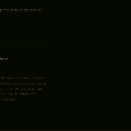
odukter, jagthistorier
sbrev
edsbreve fra Härkila om jagt:
s tilbud på produkter. Jeg er
abonnementet ved at bruge
rer jeg, at Härkila må
tlivspolitik
.