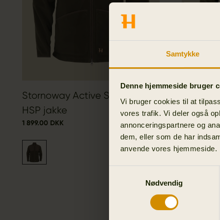
Samtykke
Denne hjemmeside bruger c
Stornoway Active Shooting
Stornow
Vi bruger cookies til at tilpas
HSP jakke
jakke
vores trafik. Vi deler også o
1 899.00 DKK
2 799.30 DK
annonceringspartnere og anal
dem, eller som de har indsaml
anvende vores hjemmeside.
Samtykkevalg
Nødvendig