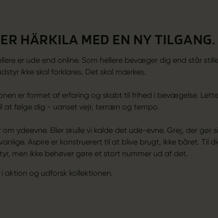
 ER HÄRKILA MED EN NY TILGANG.
 hellere er ude end online. Som hellere bevæger dig end står stil
dstyr ikke skal forklares. Det skal mærkes.
ionen er formet af erfaring og skabt til frihed i bevægelse. Lett
l at følge dig - uanset vejr, terræn og tempo.
 om ydeevne. Eller skulle vi kalde det ude-evne. Grej, der gør 
lige. Aspire er konstruerert til at blive brugt, ikke båret. Til dig
dstyr, men ikke behøver gøre et stort nummer ud af det.
 i aktion og udforsk kollektionen.