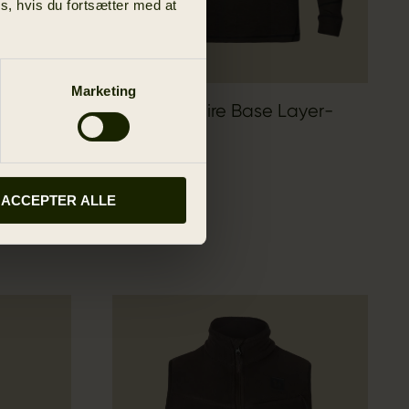
s, hvis du fortsætter med at
Marketing
vest
Härkila Aspire Base Layer-
Sæt
1 299.00 DKK
ACCEPTER ALLE