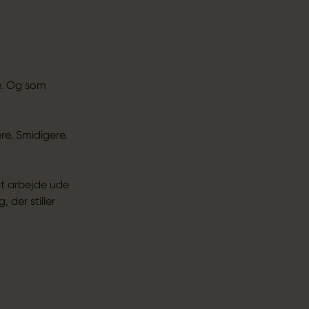
le. Og som
ere. Smidigere.
sit arbejde ude
, der stiller