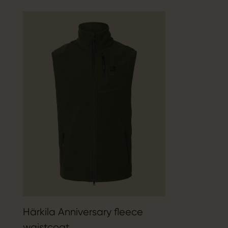
Härkila Anniversary fleece
waistcoat