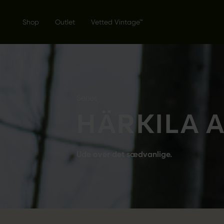
Shop
Outlet
Vetted Vintage™
Series
HÄRKILA 
Ude over det sædvanlige.