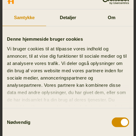
Samtykke
Detaljer
Om
Denne hjemmeside bruger cookies
Vi bruger cookies til at tilpasse vores indhold og
annoncer, til at vise dig funktioner til sociale medier og til
at analysere vores trafik. Vi deler også oplysninger om
din brug af vores website med vores partnere inden for
sociale medier, annonceringspartnere og
analysepartnere. Vores partnere kan kombinere disse
For woolen products, simply air them, because wool has a self-
data med andre oplysninger, du har givet dem, eller som
cleaning feature. If you need to wash the clothes, use the special
de har indsamlet fra din brug af deres tjenester. Du
wool program in your washing machine.
samtykker til vores cookies, hvis du fortsætter med at
anvende vores hjemmeside.
Samtykkevalg
Nødvendig