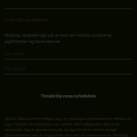
Hold dig opdateret
Modtag opdateringer på e-mail om Härkila-produkter,
jagthistorier og konkurrencer.
Tilmeld dig vores nyhedsbrev
Ved at klikke submit indvilliger jeg i at modtage nyhedsbreve fra Härkila om
jagt: nyheder om jagtudstyr og -artikler samt lejlighedsvis tilbud på
produkter. Jeg er opmærksom på, at jeg til hver en tid kan opsige
abonnementet ved at bruge linket i bunden af nyhedsbrevene. Samtidig