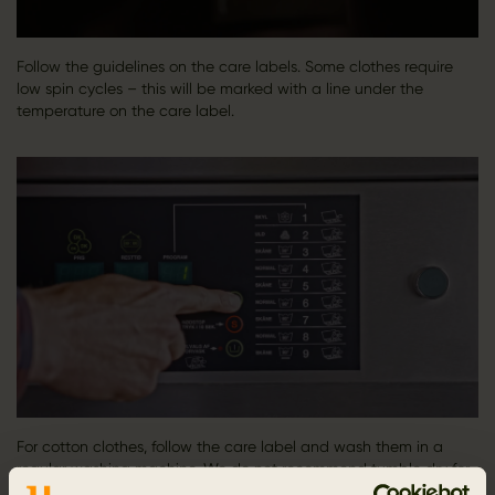
Follow the guidelines on the care labels. Some clothes require
low spin cycles – this will be marked with a line under the
temperature on the care label.
For cotton clothes, follow the care label and wash them in a
regular washing machine. We do not recommend tumble dry for
our cotton products, because it wears out the garments.​