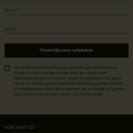
Navn
*
Email
*
Tilmeld dig vores nyhedsbrev
Ved at klikke submit indvilliger jeg i at modtage nyhedsbreve fra
Härkila om jagt: nyheder om jagtudstyr og -artikler samt
lejlighedsvis tilbud på produkter. Jeg er opmærksom på, at jeg til
hver en tid kan opsige abonnementet ved at bruge linket i bunden
af nyhedsbrevene. Samtidig accepterer jeg, at Härkila må gemme
og bruge min data jf. vores cookie- og privatlivs-politik.
KONTAKT OS