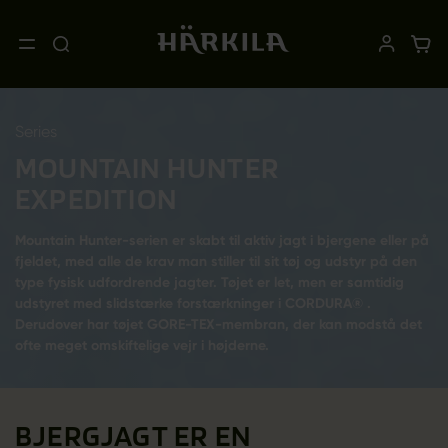
Series
MOUNTAIN HUNTER
EXPEDITION
Mountain Hunter-serien er skabt til aktiv jagt i bjergene eller på
fjeldet, med alle de krav man stiller til sit tøj og udstyr på den
type fysisk udfordrende jagter. Tøjet er let, men er samtidig
udstyret med slidstærke forstærkninger i CORDURA® .
Derudover har tøjet GORE-TEX-membran, der kan modstå det
ofte meget omskiftelige vejr i højderne.
BJERGJAGT ER EN