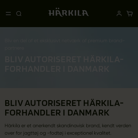
Bliv en del af et eksklusivt netværk af premium brand-
partnere
BLIV AUTORISERET HÄRKILA-
FORHANDLER I DANMARK
BLIV AUTORISERET HÄRKILA-
FORHANDLER I DANMARK
Härkila er et anerkendt skandinavisk brand, kendt verden
over for jagttøj og -fodtøj i exceptionel kvalitet.