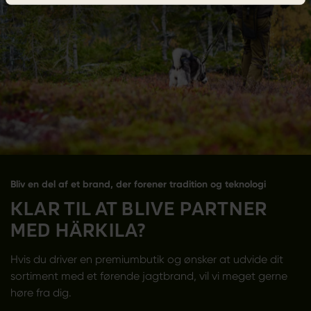
Bliv en del af et brand, der forener tradition og teknologi
KLAR TIL AT BLIVE PARTNER
MED HÄRKILA?
Hvis du driver en premiumbutik og ønsker at udvide dit
sortiment med et førende jagtbrand, vil vi meget gerne
høre fra dig.