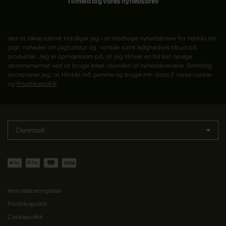
Tilmeld dig vores nyhedsbrev
Ved at klikke submit indvilliger jeg i at modtage nyhedsbreve fra Härkila om
jagt: nyheder om jagtudstyr og -artikler samt lejlighedsvis tilbud på
produkter. Jeg er opmærksom på, at jeg til hver en tid kan opsige
abonnementet ved at bruge linket i bunden af nyhedsbrevene. Samtidig
accepterer jeg, at Härkila må gemme og bruge min data jf. vores cookie-
og
Privatlivspolitik
.
Denmark
Handelsbetingelser
Privatlivspolitik
Cookiepolitik