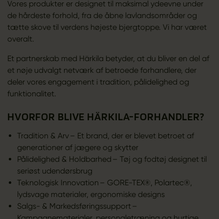
Vores produkter er designet til maksimal ydeevne under
de hårdeste forhold, fra de åbne lavlandsområder og
tætte skove til verdens højeste bjergtoppe. Vi har været
overalt.
Et partnerskab med Härkila betyder, at du bliver en del af
et nøje udvalgt netværk af betroede forhandlere, der
deler vores engagement i tradition, pålidelighed og
funktionalitet.
HVORFOR BLIVE HÄRKILA-FORHANDLER?
Tradition & Arv – Et brand, der er blevet betroet af
generationer af jægere og skytter
Pålidelighed & Holdbarhed – Tøj og fodtøj designet til
seriøst udendørsbrug
Teknologisk Innovation – GORE-TEX®, Polartec®,
lydsvage materialer, ergonomiske designs
Salgs- & Markedsføringssupport –
Kampagnematerialer, personaletræning og hurtige,