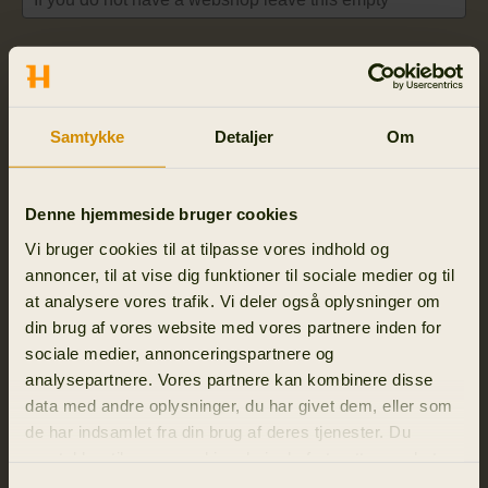
Type all the countries your business operates in
*
Samtykke
Detaljer
Om
Contact person
*
Denne hjemmeside bruger cookies
Email
*
Vi bruger cookies til at tilpasse vores indhold og
annoncer, til at vise dig funktioner til sociale medier og til
at analysere vores trafik. Vi deler også oplysninger om
Phone number
*
din brug af vores website med vores partnere inden for
sociale medier, annonceringspartnere og
+1
United
analysepartnere. Vores partnere kan kombinere disse
States
data med andre oplysninger, du har givet dem, eller som
+1
By submitting this form, I understand it is a non-binding
de har indsamlet fra din brug af deres tjenester. Du
expression of interest and does not guarantee authorization
samtykker til vores cookies, hvis du fortsætter med at
as a Härkila retailer. I agree that Härkila may contact me to
anvende vores hjemmeside.