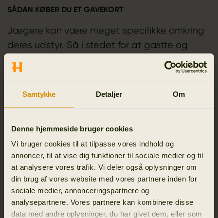
SÅDAN KØBER DU ET GAVEKORT
Jægere kan være meget specifikke omkring
deres udstyr. Så i stedet for at gætte og
købe det forkerte, kan du gøre det nemt ved
at give et gavekort. Det elektroniske
gavekort til jagtudstyr vil glæde enhver
Samtykke
Detaljer
Om
jæger.
Denne hjemmeside bruger cookies
Trin 1: Skriv beløbet, du vil have på
Vi bruger cookies til at tilpasse vores indhold og
gavekortet.
annoncer, til at vise dig funktioner til sociale medier og til
Trin 2: Klik på knappen 'læg i kurv'
at analysere vores trafik. Vi deler også oplysninger om
Trin 3: Gå til kassen og betal.
din brug af vores website med vores partnere inden for
Trin 4: Når betalingen er gået igennem,
sociale medier, annonceringspartnere og
analysepartnere. Vores partnere kan kombinere disse
modtager du en bekræftelsesmail. Denne e-
data med andre oplysninger, du har givet dem, eller som