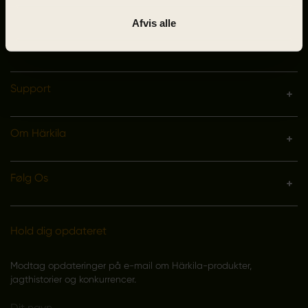
Man-Tor 9-16, Fre 9-15:30
Afvis alle
webshop@harkila.com
Support
Om Härkila
Følg Os
Hold dig opdateret
Modtag opdateringer på e-mail om Härkila-produkter,
jagthistorier og konkurrencer.