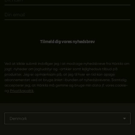
Tilmeld dig vores nyhedsbrev
Ved at klikke submit indvilliger jeg i at modtage nyhedsbreve fra Härkila om
jagt: nyheder om jagtudstyr og -artikler samt lejlighedsvis tilbud på
produkter. Jeg er opmærksom på, at jeg til hver en tid kan opsige
abonnementet ved at bruge linket i bunden af nyhedsbrevene. Samtidig
accepterer jeg, at Härkila må gemme og bruge min data jf. vores cookie-
og
Privatlivspolitik
.
Denmark