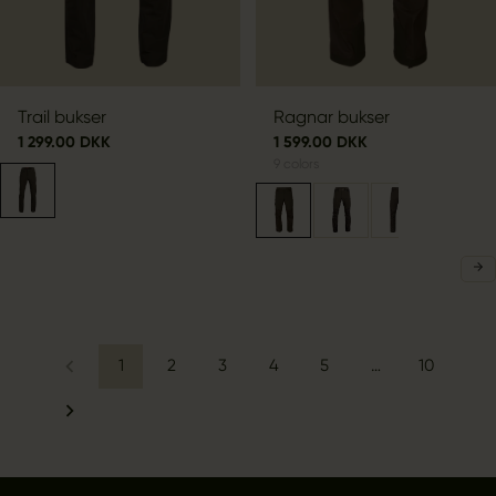
Trail bukser
Ragnar bukser
1 299.00 DKK
1 599.00 DKK
9
colors
1
2
3
4
5
…
10