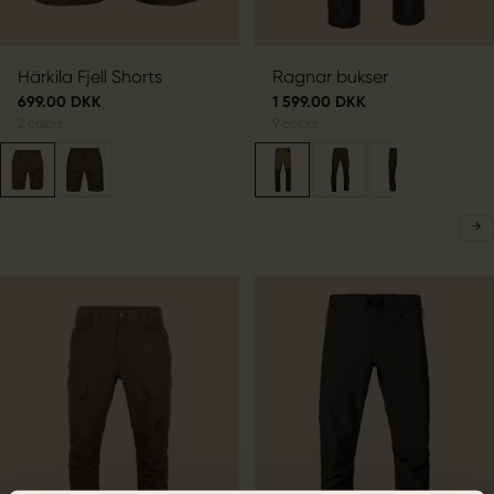
Härkila Fjell Shorts
Ragnar bukser
699.00 DKK
1 599.00 DKK
2
colors
9
colors