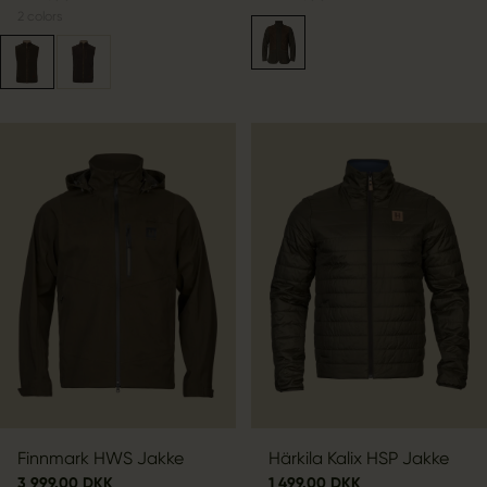
2
colors
Finnmark HWS Jakke
Härkila Kalix HSP Jakke
3 999.00 DKK
1 499.00 DKK