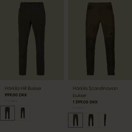
Härkila Hill Bukser
Härkila Scandinavian
999.00 DKK
bukser
2
colors
1 399.00 DKK
6
colors