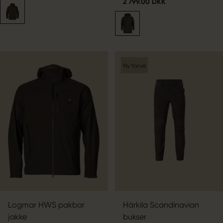
2 799.00 DKK
Ny farve
Logmar HWS pakbar
Härkila Scandinavian
jakke
bukser