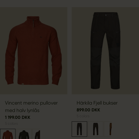
Vincent merino pullover
Härkila Fjell bukser
med halv lynlås
899.00 DKK
5
colors
1 199.00 DKK
5
colors