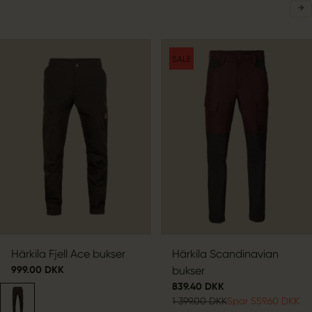
SALE
Härkila Fjell Ace bukser
Härkila Scandinavian
999.00 DKK
bukser
839.40 DKK
1 399.00 DKK
Spar 559.60 DKK