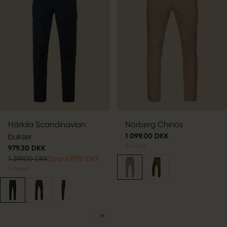
Härkila Scandinavian
Norberg Chinos
bukser
1 099.00 DKK
2
colors
979.30 DKK
1 399.00 DKK
Spar 419.70 DKK
6
colors