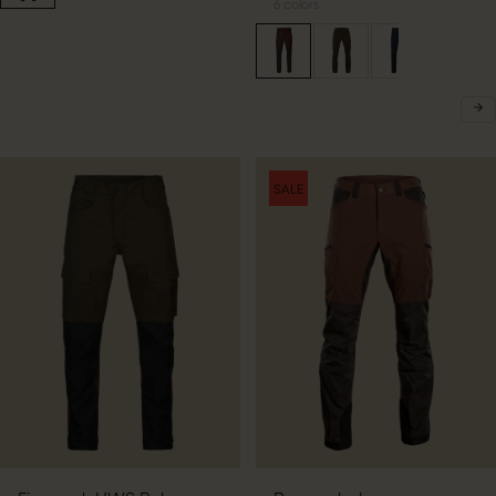
6
colors
SALE