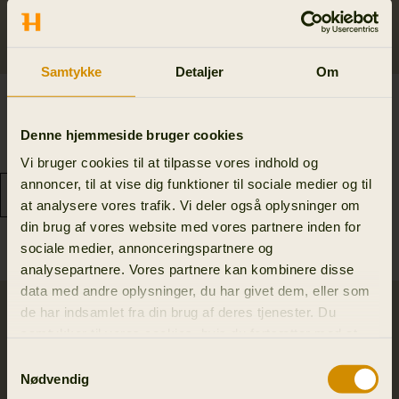
Samtykke
Detaljer
Om
Härkila Scandinavian
Logmar HWS pakbare
bukser
bukser
Denne hjemmeside bruger cookies
1 399.00 DKK
2 999.00 DKK
6
colors
Vi bruger cookies til at tilpasse vores indhold og
annoncer, til at vise dig funktioner til sociale medier og til
at analysere vores trafik. Vi deler også oplysninger om
din brug af vores website med vores partnere inden for
sociale medier, annonceringspartnere og
analysepartnere. Vores partnere kan kombinere disse
data med andre oplysninger, du har givet dem, eller som
SALE
de har indsamlet fra din brug af deres tjenester. Du
samtykker til vores cookies, hvis du fortsætter med at
anvende vores hjemmeside.
Samtykkevalg
Nødvendig