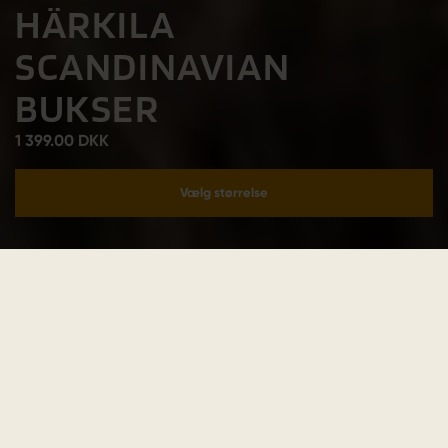
HÄRKILA
SCANDINAVIAN
BUKSER
1 399.00 DKK
Vælg størrelse
Læg i kurv