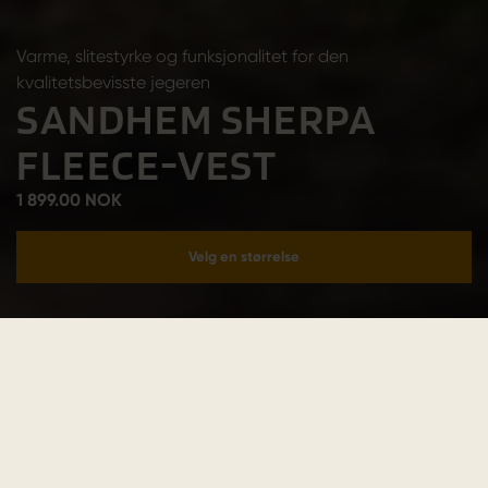
Varme, slitestyrke og funksjonalitet for den
kvalitetsbevisste jegeren
SANDHEM SHERPA
FLEECE-VEST
1 899.00 NOK
Velg en størrelse
Legg i handlekurv