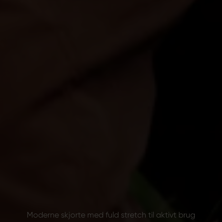
Moderne skjorte med fuld stretch til aktivt brug