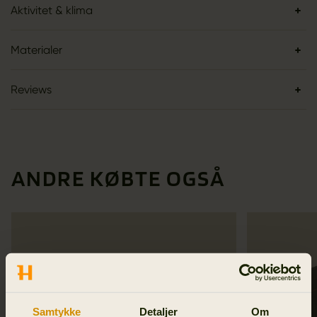
Aktivitet & klima
Materialer
Reviews
ANDRE KØBTE OGSÅ
Samtykke
Detaljer
Om