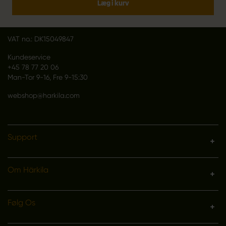
Greve Main 10
Læg i kurv
DK 2670 Greve
Denmark
VAT no.: DK15049847
Kundeservice
+45 78 77 20 06
Man-Tor 9-16, Fre 9-15:30
webshop@harkila.com
Support
Om Härkila
Følg Os