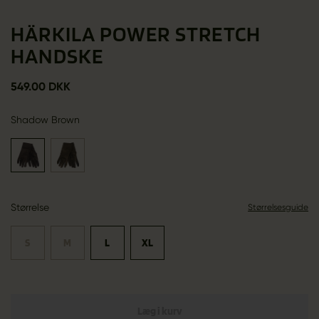
HÄRKILA POWER STRETCH
HANDSKE
549.00 DKK
Shadow Brown
Størrelse
Størrelsesguide
S
M
L
XL
Læg i kurv