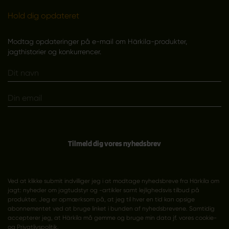
Hold dig opdateret
Modtag opdateringer på e-mail om Härkila-produkter,
jagthistorier og konkurrencer.
Tilmeld dig vores nyhedsbrev
Ved at klikke submit indvilliger jeg i at modtage nyhedsbreve fra Härkila om
jagt: nyheder om jagtudstyr og -artikler samt lejlighedsvis tilbud på
produkter. Jeg er opmærksom på, at jeg til hver en tid kan opsige
abonnementet ved at bruge linket i bunden af nyhedsbrevene. Samtidig
accepterer jeg, at Härkila må gemme og bruge min data jf. vores cookie-
og
Privatlivspolitik
.