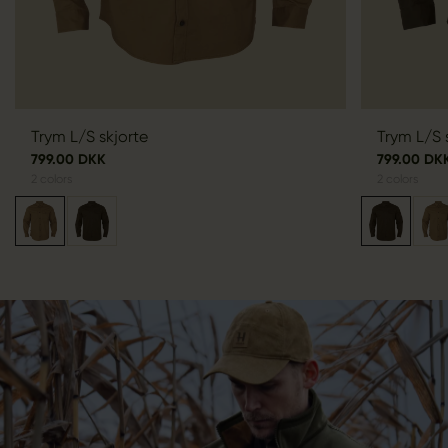
Trym L/S skjorte
Trym L/S 
799.00 DKK
799.00 DK
2
colors
2
colors