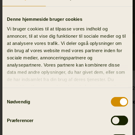
Denne hjemmeside bruger cookies
Vi bruger cookies til at tilpasse vores indhold og
annoncer, til at vise dig funktioner til sociale medier og til
at analysere vores trafik. Vi deler også oplysninger om
din brug af vores website med vores partnere inden for
sociale medier, annonceringspartnere og
analysepartnere. Vores partnere kan kombinere disse
data med andre oplysninger, du har givet dem, eller som
de har indsamlet fra din brug af deres tjenester. Du
samtykker til vores cookies, hvis du fortsætter med at
Härkila Heat Power bank vers. 2
Sandhem 2
anvende vores hjemmeside.
469.00 DKK
grape leaf
Samtykkevalg
Nødvendig
1 299.00 DK
Præferencer